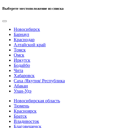
Выберете местоположение из списка
Новосибирск
Барнаул
Краснодар
Алтайский край
Томск
Омск
Иркутск
Бодайбо
Чита
Хабаровск
Саха /Якутия/ Республика
Абакан
Улан-Удэ
Новосибирская область
Тюмень
Красноярск
Братск
Владивосток
Благовещенск