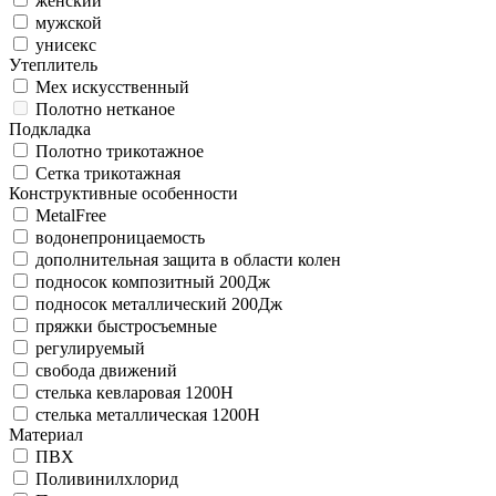
женский
мужской
унисекс
Утеплитель
Мех искусственный
Полотно нетканое
Подкладка
Полотно трикотажное
Сетка трикотажная
Конструктивные особенности
MetalFree
водонепроницаемость
дополнительная защита в области колен
подносок композитный 200Дж
подносок металлический 200Дж
пряжки быстросъемные
регулируемый
свобода движений
стелька кевларовая 1200Н
стелька металлическая 1200Н
Материал
ПВХ
Поливинилхлорид