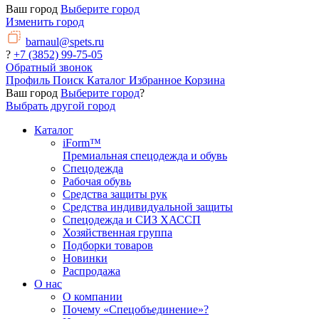
Ваш город
Выберите город
Изменить город
barnaul@spets.ru
?
+7 (3852) 99-75-05
Обратный звонок
Профиль
Поиск
Каталог
Избранное
Корзина
Ваш город
Выберите город
?
Выбрать другой город
Каталог
iForm™
Премиальная спецодежда и обувь
Спецодежда
Рабочая обувь
Средства защиты рук
Средства индивидуальной защиты
Спецодежда и СИЗ ХАССП
Хозяйственная группа
Подборки товаров
Новинки
Распродажа
О нас
О компании
Почему «Спецобъединение»?