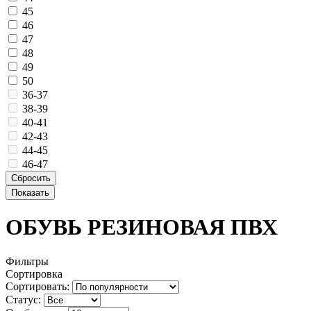
45
46
47
48
49
50
36-37
38-39
40-41
42-43
44-45
46-47
ОБУВЬ РЕЗИНОВАЯ ПВХ
Фильтры
Сортировка
Сортировать:
Статус: