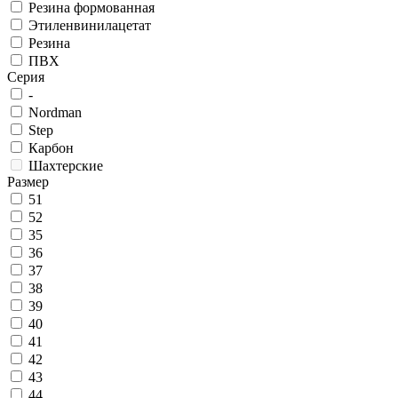
Резина формованная
Этиленвинилацетат
Резина
ПВХ
Серия
-
Nordman
Step
Карбон
Шахтерские
Размер
51
52
35
36
37
38
39
40
41
42
43
44