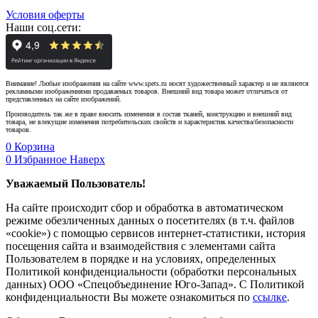
Условия оферты
Наши соц.сети:
Внимание! Любые изображения на сайте www.spets.ru носят художественный характер и не являются
рекламными изображениями продаваемых товаров. Внешний вид товара может отличаться от
представленных на сайте изображений.
Производитель так же в праве вносить изменения в состав тканей, конструкцию и внешний вид
товара, не влекущие изменения потребительских свойств и характеристик качества/безопасности
товаров.
0
Корзина
0
Избранное
Наверх
Уважаемый Пользователь!
На сайте происходит сбор и обработка в автоматическом
режиме обезличенных данных о посетителях (в т.ч. файлов
«cookie») с помощью сервисов интернет-статистики, история
посещения сайта и взаимодействия с элементами сайта
Пользователем в порядке и на условиях, определенных
Политикой конфиденциальности (обработки персональных
данных) ООО «Спецобъединение Юго-Запад». С Политикой
конфиденциальности Вы можете ознакомиться по
ссылке
.