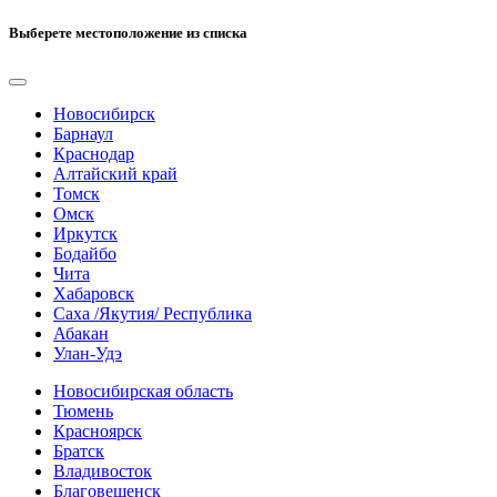
Выберете местоположение из списка
Новосибирск
Барнаул
Краснодар
Алтайский край
Томск
Омск
Иркутск
Бодайбо
Чита
Хабаровск
Саха /Якутия/ Республика
Абакан
Улан-Удэ
Новосибирская область
Тюмень
Красноярск
Братск
Владивосток
Благовещенск