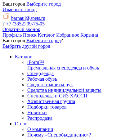
Ваш город
Выберите город
Изменить город
barnaul@spets.ru
?
+7 (3852) 99-75-05
Обратный звонок
Профиль
Поиск
Каталог
Избранное
Корзина
Ваш город
Выберите город
?
Выбрать другой город
Каталог
iForm™
Премиальная спецодежда и обувь
Спецодежда
Рабочая обувь
Средства защиты рук
Средства индивидуальной защиты
Спецодежда и СИЗ ХАССП
Хозяйственная группа
Подборки товаров
Новинки
Распродажа
О нас
О компании
Почему «Спецобъединение»?