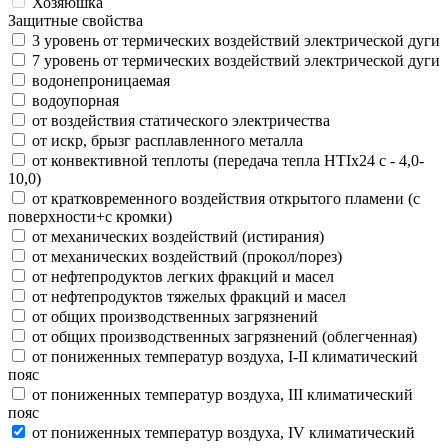
Хозяюшка
Защитные свойства
3 уровень от термических воздействий электрической дуги
7 уровень от термических воздействий электрической дуги
водонепроницаемая
водоупорная
от воздействия статического электричества
от искр, брызг расплавленного металла
от конвективной теплоты (передача тепла HTIx24 с - 4,0-
10,0)
от кратковременного воздействия открытого пламени (с
поверхности+с кромки)
от механических воздействий (истирания)
от механических воздействий (прокол/порез)
от нефтепродуктов легких фракций и масел
от нефтепродуктов тяжелых фракций и масел
от общих производственных загрязнений
от общих производственных загрязнений (облегченная)
от пониженных температур воздуха, I-II климатический
пояс
от пониженных температур воздуха, III климатический
пояс
от пониженных температур воздуха, IV климатический