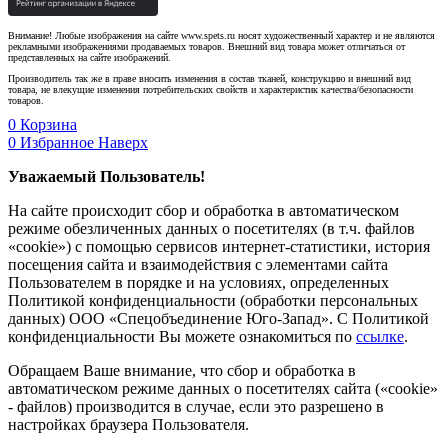
Внимание! Любые изображения на сайте www.spets.ru носят художественный характер и не являются
рекламными изображениями продаваемых товаров. Внешний вид товара может отличаться от
представленных на сайте изображений.
Производитель так же в праве вносить изменения в состав тканей, конструкцию и внешний вид
товара, не влекущие изменения потребительских свойств и характеристик качества/безопасности
товаров.
0
Корзина
0
Избранное
Наверх
Уважаемый Пользователь!
На сайте происходит сбор и обработка в автоматическом
режиме обезличенных данных о посетителях (в т.ч. файлов
«cookie») с помощью сервисов интернет-статистики, история
посещения сайта и взаимодействия с элементами сайта
Пользователем в порядке и на условиях, определенных
Политикой конфиденциальности (обработки персональных
данных) ООО «Спецобъединение Юго-Запад». С Политикой
конфиденциальности Вы можете ознакомиться по
ссылке
.
Обращаем Ваше внимание, что сбор и обработка в
автоматическом режиме данных о посетителях сайта («cookie»
- файлов) производится в случае, если это разрешено в
настройках браузера Пользователя.