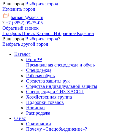
Ваш город
Выберите город
Изменить город
barnaul@spets.ru
?
+7 (3852) 99-75-05
Обратный звонок
Профиль
Поиск
Каталог
Избранное
Корзина
Ваш город
Выберите город
?
Выбрать другой город
Каталог
iForm™
Премиальная спецодежда и обувь
Спецодежда
Рабочая обувь
Средства защиты рук
Средства индивидуальной защиты
Спецодежда и СИЗ ХАССП
Хозяйственная группа
Подборки товаров
Новинки
Распродажа
О нас
О компании
Почему «Спецобъединение»?