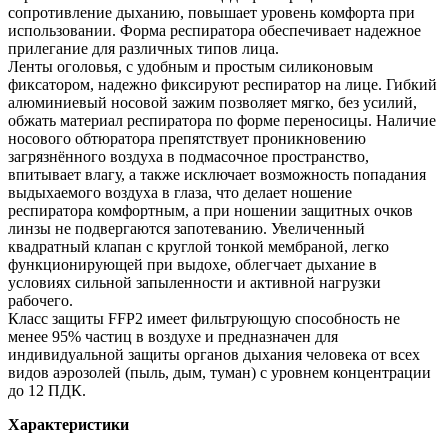
сопротивление дыханию, повышает уровень комфорта при
использовании. Форма респиратора обеспечивает надежное
прилегание для различных типов лица.
Ленты оголовья, с удобным и простым силиконовым
фиксатором, надежно фиксируют респиратор на лице. Гибкий
алюминиевый носовой зажим позволяет мягко, без усилий,
обжать материал респиратора по форме переносицы. Наличие
носового обтюратора препятствует проникновению
загрязнённого воздуха в подмасочное пространство,
впитывает влагу, а также исключает возможность попадания
выдыхаемого воздуха в глаза, что делает ношение
респиратора комфортным, а при ношении защитных очков
линзы не подвергаются запотеванию. Увеличенный
квадратный клапан с круглой тонкой мембраной, легко
функционирующей при выдохе, облегчает дыхание в
условиях сильной запыленности и активной нагрузки
рабочего.
Класс защиты FFP2 имеет фильтрующую способность не
менее 95% частиц в воздухе и предназначен для
индивидуальной защиты органов дыхания человека от всех
видов аэрозолей (пыль, дым, туман) с уровнем концентрации
до 12 ПДК.
Характеристики