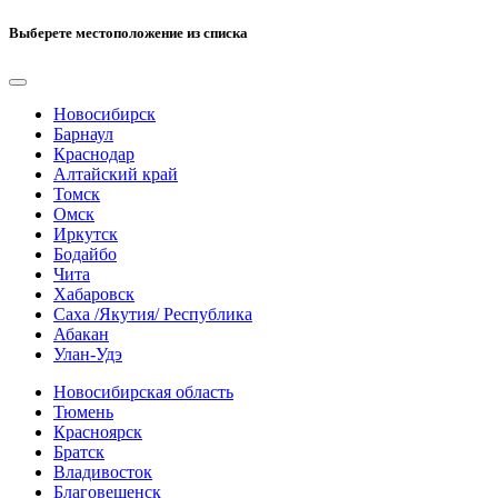
Выберете местоположение из списка
Новосибирск
Барнаул
Краснодар
Алтайский край
Томск
Омск
Иркутск
Бодайбо
Чита
Хабаровск
Саха /Якутия/ Республика
Абакан
Улан-Удэ
Новосибирская область
Тюмень
Красноярск
Братск
Владивосток
Благовещенск