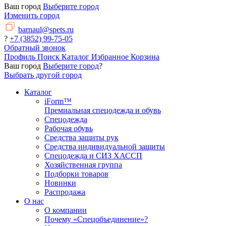
Ваш город
Выберите город
Изменить город
barnaul@spets.ru
?
+7 (3852) 99-75-05
Обратный звонок
Профиль
Поиск
Каталог
Избранное
Корзина
Ваш город
Выберите город
?
Выбрать другой город
Каталог
iForm™
Премиальная спецодежда и обувь
Спецодежда
Рабочая обувь
Средства защиты рук
Средства индивидуальной защиты
Спецодежда и СИЗ ХАССП
Хозяйственная группа
Подборки товаров
Новинки
Распродажа
О нас
О компании
Почему «Спецобъединение»?