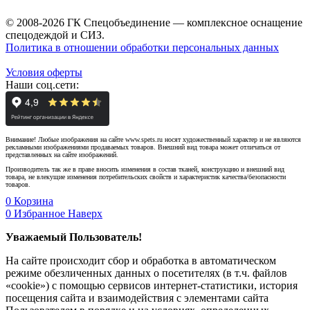
© 2008-2026 ГК Спецобъединение — комплексное оснащение
спецодеждой и СИЗ.
Политика в отношении обработки персональных данных
Условия оферты
Наши соц.сети:
Внимание! Любые изображения на сайте www.spets.ru носят художественный характер и не являются
рекламными изображениями продаваемых товаров. Внешний вид товара может отличаться от
представленных на сайте изображений.
Производитель так же в праве вносить изменения в состав тканей, конструкцию и внешний вид
товара, не влекущие изменения потребительских свойств и характеристик качества/безопасности
товаров.
0
Корзина
0
Избранное
Наверх
Уважаемый Пользователь!
На сайте происходит сбор и обработка в автоматическом
режиме обезличенных данных о посетителях (в т.ч. файлов
«cookie») с помощью сервисов интернет-статистики, история
посещения сайта и взаимодействия с элементами сайта