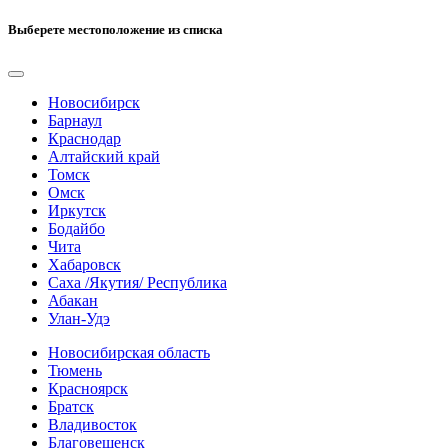
Выберете местоположение из списка
Новосибирск
Барнаул
Краснодар
Алтайский край
Томск
Омск
Иркутск
Бодайбо
Чита
Хабаровск
Саха /Якутия/ Республика
Абакан
Улан-Удэ
Новосибирская область
Тюмень
Красноярск
Братск
Владивосток
Благовещенск