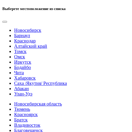
Выберете местоположение из списка
Новосибирск
Барнаул
Краснодар
Алтайский край
Томск
Омск
Иркутск
Бодайбо
Чита
Хабаровск
Саха /Якутия/ Республика
Абакан
Улан-Удэ
Новосибирская область
Тюмень
Красноярск
Братск
Владивосток
Благовещенск