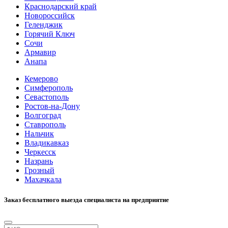
Краснодарский край
Новороссийск
Геленджик
Горячий Ключ
Сочи
Армавир
Анапа
Кемерово
Симферополь
Севастополь
Ростов-на-Дону
Волгоград
Ставрополь
Нальчик
Владикавказ
Черкесск
Назрань
Грозный
Махачкала
Заказ бесплатного выезда специалиста на предприятие