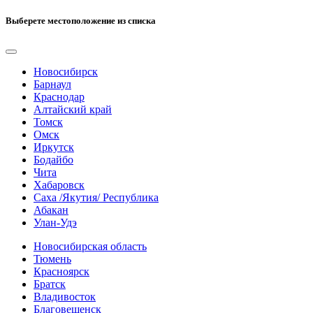
Выберете местоположение из списка
Новосибирск
Барнаул
Краснодар
Алтайский край
Томск
Омск
Иркутск
Бодайбо
Чита
Хабаровск
Саха /Якутия/ Республика
Абакан
Улан-Удэ
Новосибирская область
Тюмень
Красноярск
Братск
Владивосток
Благовещенск