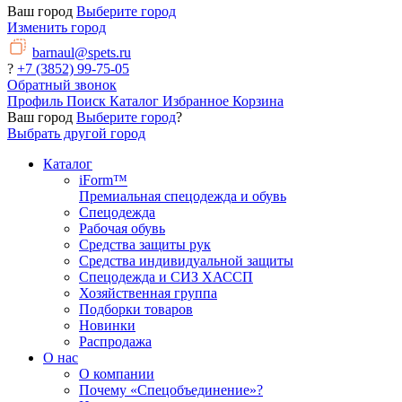
Ваш город
Выберите город
Изменить город
barnaul@spets.ru
?
+7 (3852) 99-75-05
Обратный звонок
Профиль
Поиск
Каталог
Избранное
Корзина
Ваш город
Выберите город
?
Выбрать другой город
Каталог
iForm™
Премиальная спецодежда и обувь
Спецодежда
Рабочая обувь
Средства защиты рук
Средства индивидуальной защиты
Спецодежда и СИЗ ХАССП
Хозяйственная группа
Подборки товаров
Новинки
Распродажа
О нас
О компании
Почему «Спецобъединение»?