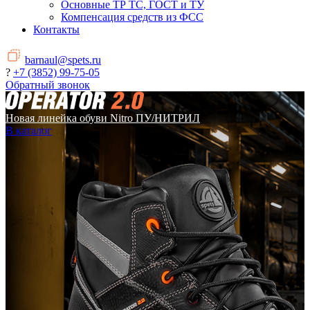
Основные ТР ТС, ГОСТ и ТУ
Компенсация средств из ФСС
Контакты
barnaul@spets.ru
?
+7 (3852) 99-75-05
Обратный звонок
Новая линейка обуви Nitro ПУ/НИТРИЛ
В каталог