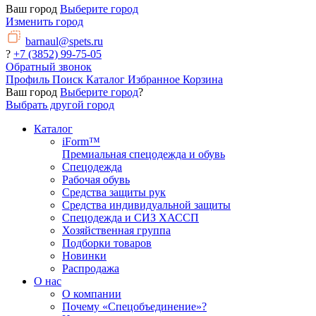
Ваш город
Выберите город
Изменить город
barnaul@spets.ru
?
+7 (3852) 99-75-05
Обратный звонок
Профиль
Поиск
Каталог
Избранное
Корзина
Ваш город
Выберите город
?
Выбрать другой город
Каталог
iForm™
Премиальная спецодежда и обувь
Спецодежда
Рабочая обувь
Средства защиты рук
Средства индивидуальной защиты
Спецодежда и СИЗ ХАССП
Хозяйственная группа
Подборки товаров
Новинки
Распродажа
О нас
О компании
Почему «Спецобъединение»?