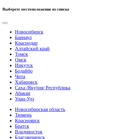
Выберете местоположение из списка
Новосибирск
Барнаул
Краснодар
Алтайский край
Томск
Омск
Иркутск
Бодайбо
Чита
Хабаровск
Саха /Якутия/ Республика
Абакан
Улан-Удэ
Новосибирская область
Тюмень
Красноярск
Братск
Владивосток
Благовещенск