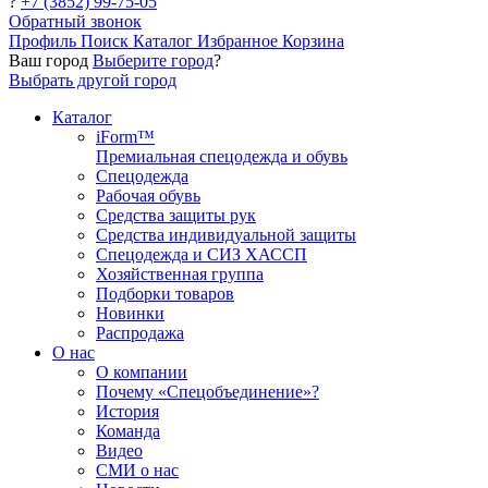
?
+7 (3852) 99-75-05
Обратный звонок
Профиль
Поиск
Каталог
Избранное
Корзина
Ваш город
Выберите город
?
Выбрать другой город
Каталог
iForm™
Премиальная спецодежда и обувь
Спецодежда
Рабочая обувь
Средства защиты рук
Средства индивидуальной защиты
Спецодежда и СИЗ ХАССП
Хозяйственная группа
Подборки товаров
Новинки
Распродажа
О нас
О компании
Почему «Спецобъединение»?
История
Команда
Видео
СМИ о нас