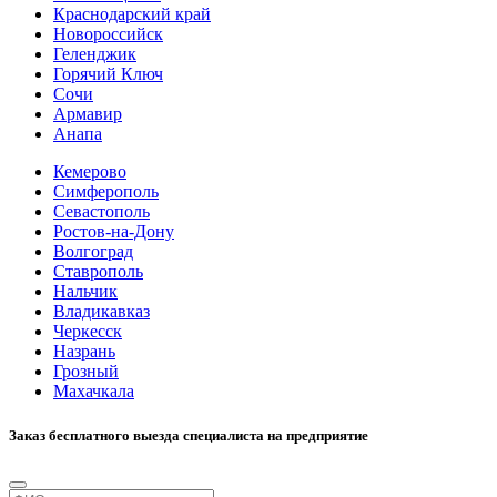
Краснодарский край
Новороссийск
Геленджик
Горячий Ключ
Сочи
Армавир
Анапа
Кемерово
Симферополь
Севастополь
Ростов-на-Дону
Волгоград
Ставрополь
Нальчик
Владикавказ
Черкесск
Назрань
Грозный
Махачкала
Заказ бесплатного выезда специалиста на предприятие