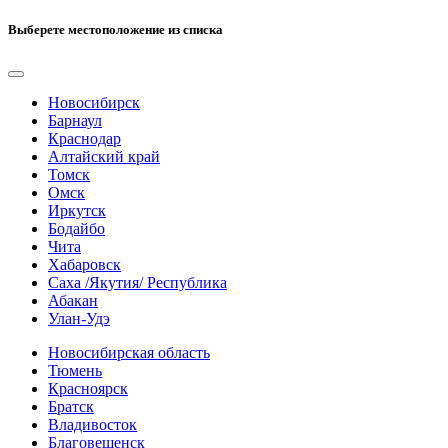
Выберете местоположение из списка
Новосибирск
Барнаул
Краснодар
Алтайский край
Томск
Омск
Иркутск
Бодайбо
Чита
Хабаровск
Саха /Якутия/ Республика
Абакан
Улан-Удэ
Новосибирская область
Тюмень
Красноярск
Братск
Владивосток
Благовещенск