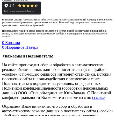
Внимание! Любые изображения на сайте www.spets.ru носят художественный характер и не являются
рекламными изображениями продаваемых товаров. Внешний вид товара может отличаться от
представленных на сайте изображений.
Производитель так же в праве вносить изменения в состав тканей, конструкцию и внешний вид
товара, не влекущие изменения потребительских свойств и характеристик качества/безопасности
товаров.
0
Корзина
0
Избранное
Наверх
Уважаемый Пользователь!
На сайте происходит сбор и обработка в автоматическом
режиме обезличенных данных о посетителях (в т.ч. файлов
«cookie») с помощью сервисов интернет-статистики, история
посещения сайта и взаимодействия с элементами сайта
Пользователем в порядке и на условиях, определенных
Политикой конфиденциальности (обработки персональных
данных) ООО «Спецобъединение Юго-Запад». С Политикой
конфиденциальности Вы можете ознакомиться по
ссылке
.
Обращаем Ваше внимание, что сбор и обработка в
автоматическом режиме данных о посетителях сайта («cookie»
- файлов) производится в случае, если это разрешено в