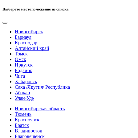
Выберете местоположение из списка
Новосибирск
Барнаул
Краснодар
Алтайский край
Томск
Омск
Иркутск
Бодайбо
Чита
Хабаровск
Саха /Якутия/ Республика
Абакан
Улан-Удэ
Новосибирская область
Тюмень
Красноярск
Братск
Владивосток
Благовещенск