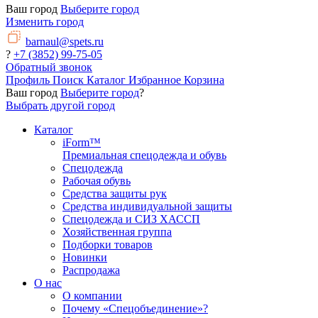
Ваш город
Выберите город
Изменить город
barnaul@spets.ru
?
+7 (3852) 99-75-05
Обратный звонок
Профиль
Поиск
Каталог
Избранное
Корзина
Ваш город
Выберите город
?
Выбрать другой город
Каталог
iForm™
Премиальная спецодежда и обувь
Спецодежда
Рабочая обувь
Средства защиты рук
Средства индивидуальной защиты
Спецодежда и СИЗ ХАССП
Хозяйственная группа
Подборки товаров
Новинки
Распродажа
О нас
О компании
Почему «Спецобъединение»?