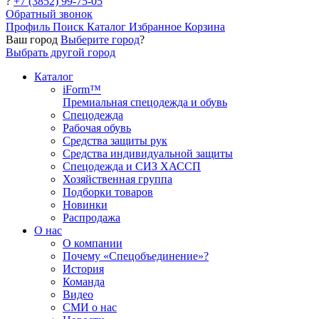
?
+7 (3852) 99-75-05
Обратный звонок
Профиль
Поиск
Каталог
Избранное
Корзина
Ваш город
Выберите город
?
Выбрать другой город
Каталог
iForm™
Премиальная спецодежда и обувь
Спецодежда
Рабочая обувь
Средства защиты рук
Средства индивидуальной защиты
Спецодежда и СИЗ ХАССП
Хозяйственная группа
Подборки товаров
Новинки
Распродажа
О нас
О компании
Почему «Спецобъединение»?
История
Команда
Видео
СМИ о нас