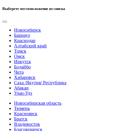
Выберете местоположение из списка
Новосибирск
Барнаул
Краснодар
Алтайский край
Томск
Омск
Иркутск
Бодайбо
Чита
Хабаровск
Саха /Якутия/ Республика
Абакан
Улан-Удэ
Новосибирская область
Тюмень
Красноярск
Братск
Владивосток
Благовещенск