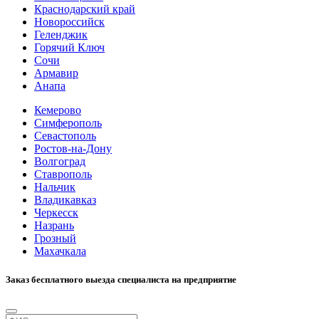
Краснодарский край
Новороссийск
Геленджик
Горячий Ключ
Сочи
Армавир
Анапа
Кемерово
Симферополь
Севастополь
Ростов-на-Дону
Волгоград
Ставрополь
Нальчик
Владикавказ
Черкесск
Назрань
Грозный
Махачкала
Заказ бесплатного выезда специалиста на предприятие