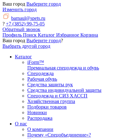
Ваш город
Выберите город
Изменить город
barnaul@spets.ru
?
+7 (3852) 99-75-05
Обратный звонок
Профиль
Поиск
Каталог
Избранное
Корзина
Ваш город
Выберите город
?
Выбрать другой город
Каталог
iForm™
Премиальная спецодежда и обувь
Спецодежда
Рабочая обувь
Средства защиты рук
Средства индивидуальной защиты
Спецодежда и СИЗ ХАССП
Хозяйственная группа
Подборки товаров
Новинки
Распродажа
О нас
О компании
Почему «Спецобъединение»?