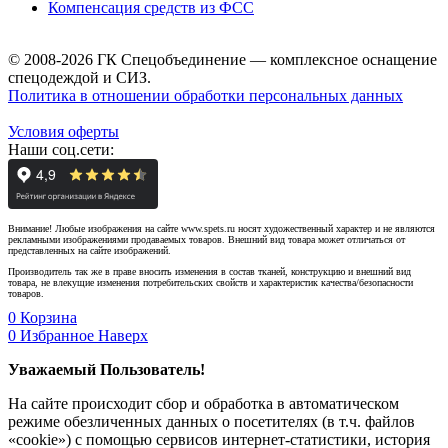
Компенсация средств из ФСС
© 2008-2026 ГК Спецобъединение — комплексное оснащение
спецодеждой и СИЗ.
Политика в отношении обработки персональных данных
Условия оферты
Наши соц.сети:
Внимание! Любые изображения на сайте www.spets.ru носят художественный характер и не являются
рекламными изображениями продаваемых товаров. Внешний вид товара может отличаться от
представленных на сайте изображений.
Производитель так же в праве вносить изменения в состав тканей, конструкцию и внешний вид
товара, не влекущие изменения потребительских свойств и характеристик качества/безопасности
товаров.
0
Корзина
0
Избранное
Наверх
Уважаемый Пользователь!
На сайте происходит сбор и обработка в автоматическом
режиме обезличенных данных о посетителях (в т.ч. файлов
«cookie») с помощью сервисов интернет-статистики, история