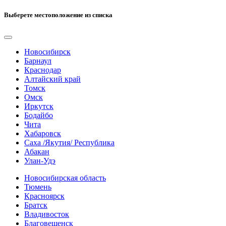
Выберете местоположение из списка
Новосибирск
Барнаул
Краснодар
Алтайский край
Томск
Омск
Иркутск
Бодайбо
Чита
Хабаровск
Саха /Якутия/ Республика
Абакан
Улан-Удэ
Новосибирская область
Тюмень
Красноярск
Братск
Владивосток
Благовещенск