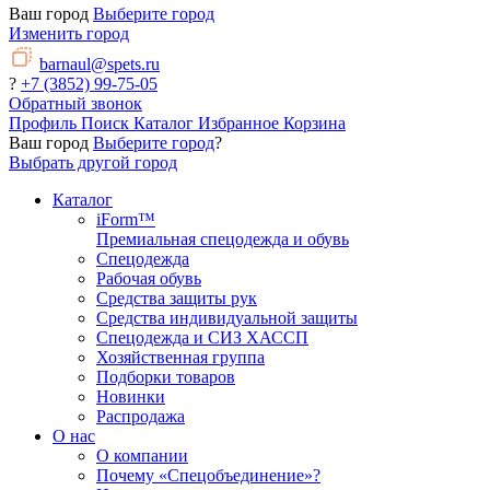
Ваш город
Выберите город
Изменить город
barnaul@spets.ru
?
+7 (3852) 99-75-05
Обратный звонок
Профиль
Поиск
Каталог
Избранное
Корзина
Ваш город
Выберите город
?
Выбрать другой город
Каталог
iForm™
Премиальная спецодежда и обувь
Спецодежда
Рабочая обувь
Средства защиты рук
Средства индивидуальной защиты
Спецодежда и СИЗ ХАССП
Хозяйственная группа
Подборки товаров
Новинки
Распродажа
О нас
О компании
Почему «Спецобъединение»?