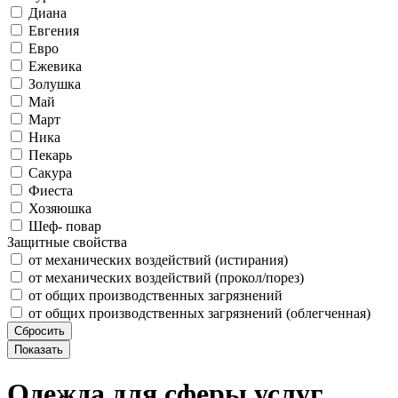
Диана
Евгения
Евро
Ежевика
Золушка
Май
Март
Ника
Пекарь
Сакура
Фиеста
Хозяюшка
Шеф- повар
Защитные свойства
от механических воздействий (истирания)
от механических воздействий (прокол/порез)
от общих производственных загрязнений
от общих производственных загрязнений (облегченная)
Одежда для сферы услуг