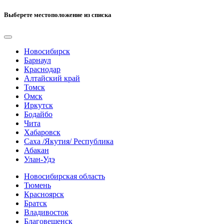
Выберете местоположение из списка
Новосибирск
Барнаул
Краснодар
Алтайский край
Томск
Омск
Иркутск
Бодайбо
Чита
Хабаровск
Саха /Якутия/ Республика
Абакан
Улан-Удэ
Новосибирская область
Тюмень
Красноярск
Братск
Владивосток
Благовещенск