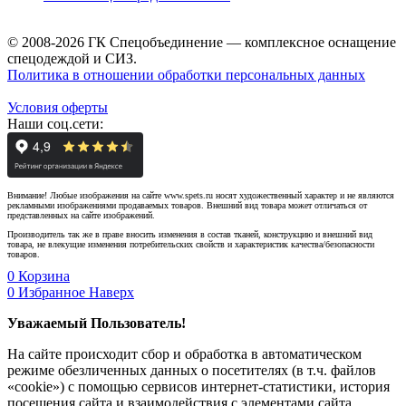
© 2008-2026 ГК Спецобъединение — комплексное оснащение
спецодеждой и СИЗ.
Политика в отношении обработки персональных данных
Условия оферты
Наши соц.сети:
Внимание! Любые изображения на сайте www.spets.ru носят художественный характер и не являются
рекламными изображениями продаваемых товаров. Внешний вид товара может отличаться от
представленных на сайте изображений.
Производитель так же в праве вносить изменения в состав тканей, конструкцию и внешний вид
товара, не влекущие изменения потребительских свойств и характеристик качества/безопасности
товаров.
0
Корзина
0
Избранное
Наверх
Уважаемый Пользователь!
На сайте происходит сбор и обработка в автоматическом
режиме обезличенных данных о посетителях (в т.ч. файлов
«cookie») с помощью сервисов интернет-статистики, история
посещения сайта и взаимодействия с элементами сайта