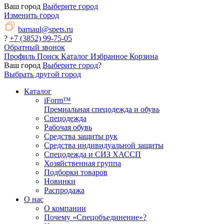
Ваш город
Выберите город
Изменить город
barnaul@spets.ru
?
+7 (3852) 99-75-05
Обратный звонок
Профиль
Поиск
Каталог
Избранное
Корзина
Ваш город
Выберите город
?
Выбрать другой город
Каталог
iForm™
Премиальная спецодежда и обувь
Спецодежда
Рабочая обувь
Средства защиты рук
Средства индивидуальной защиты
Спецодежда и СИЗ ХАССП
Хозяйственная группа
Подборки товаров
Новинки
Распродажа
О нас
О компании
Почему «Спецобъединение»?