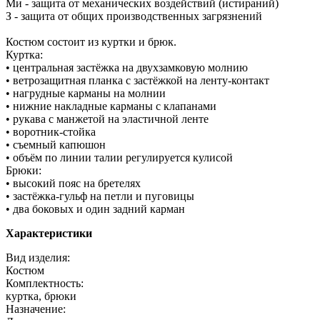
Ми - защита от механических воздействий (истираний)
З - защита от общих производственных загрязнений
Костюм состоит из куртки и брюк.
Куртка:
• центральная застёжка на двухзамковую молнию
• ветрозащитная планка с застёжкой на ленту-контакт
• нагрудные карманы на молнии
• нижние накладные карманы с клапанами
• рукава с манжетой на эластичной ленте
• воротник-стойка
• съемный капюшон
• объём по линии талии регулируется кулисой
Брюки:
• высокий пояс на бретелях
• застёжка-гульф на петли и пуговицы
• два боковых и один задний карман
Характеристики
Вид изделия:
Костюм
Комплектность:
куртка, брюки
Назначение: