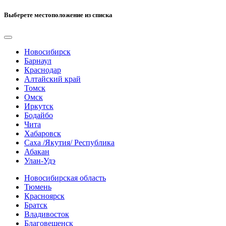
Выберете местоположение из списка
Новосибирск
Барнаул
Краснодар
Алтайский край
Томск
Омск
Иркутск
Бодайбо
Чита
Хабаровск
Саха /Якутия/ Республика
Абакан
Улан-Удэ
Новосибирская область
Тюмень
Красноярск
Братск
Владивосток
Благовещенск