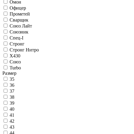
Омон
Офицер
Прометей
Сварщик
Союз Лайт
Союзник
Спец-I
Стронг
Стронг Нитро
Х430
Союз
Turbo
Размер
35
36
37
38
39
40
41
42
43
44