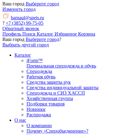
Ваш город
Выберите город
Изменить город
barnaul@spets.ru
?
+7 (3852) 99-75-05
Обратный звонок
Профиль
Поиск
Каталог
Избранное
Корзина
Ваш город
Выберите город
?
Выбрать другой город
Каталог
iForm™
Премиальная спецодежда и обувь
Спецодежда
Рабочая обувь
Средства защиты рук
Средства индивидуальной защиты
Спецодежда и СИЗ ХАССП
Хозяйственная группа
Подборки товаров
Новинки
Распродажа
О нас
О компании
Почему «Спецобъединение»?