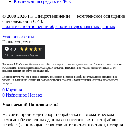
Компенсация средств из ФСС
© 2008-2026 ГК Спецобъединение — комплексное оснащение
спецодеждой и СИЗ.
Политика в отношении обработки персональных данных
Условия оферты
Наши соц.сети:
Внимание! Любые изображения на сайте www.spets.ru носят художественный характер и не являются
рекламными изображениями продаваемых товаров. Внешний вид товара может отличаться от
представленных на сайте изображений.
Производитель так же в праве вносить изменения в состав тканей, конструкцию и внешний вид
товара, не влекущие изменения потребительских свойств и характеристик качества/безопасности
товаров.
0
Корзина
0
Избранное
Наверх
Уважаемый Пользователь!
На сайте происходит сбор и обработка в автоматическом
режиме обезличенных данных о посетителях (в т.ч. файлов
«cookie») с помощью сервисов интернет-статистики, история