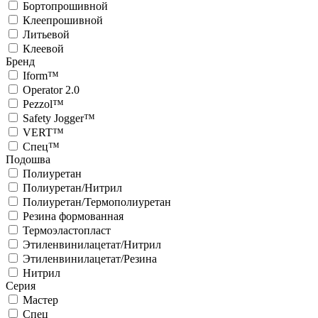
Бортопрошивной
Клеепрошивной
Литьевой
Клеевой
Бренд
Iform™
Operator 2.0
Pezzol™
Safety Jogger™
VERT™
Спец™
Подошва
Полиуретан
Полиуретан/Нитрил
Полиуретан/Термополиуретан
Резина формованная
Термоэластопласт
Этиленвинилацетат/Нитрил
Этиленвинилацетат/Резина
Нитрил
Серия
Мастер
Спец