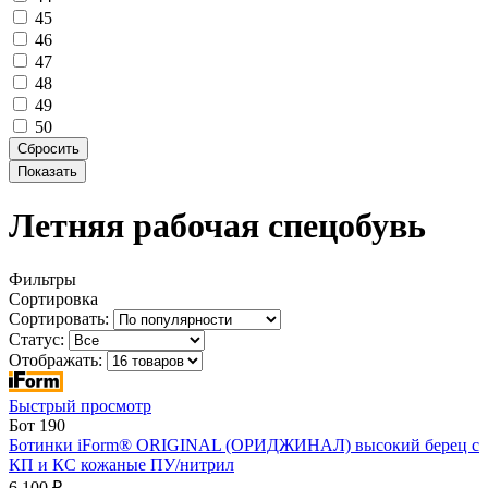
45
46
47
48
49
50
Летняя рабочая спецобувь
Фильтры
Сортировка
Сортировать:
Статус:
Отображать:
Быстрый просмотр
Бот 190
Ботинки iForm® ORIGINAL (ОРИДЖИНАЛ) высокий берец с
КП и КС кожаные ПУ/нитрил
6 100 ₽