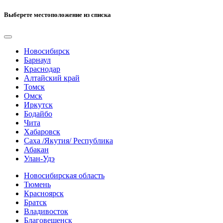
Выберете местоположение из списка
Новосибирск
Барнаул
Краснодар
Алтайский край
Томск
Омск
Иркутск
Бодайбо
Чита
Хабаровск
Саха /Якутия/ Республика
Абакан
Улан-Удэ
Новосибирская область
Тюмень
Красноярск
Братск
Владивосток
Благовещенск