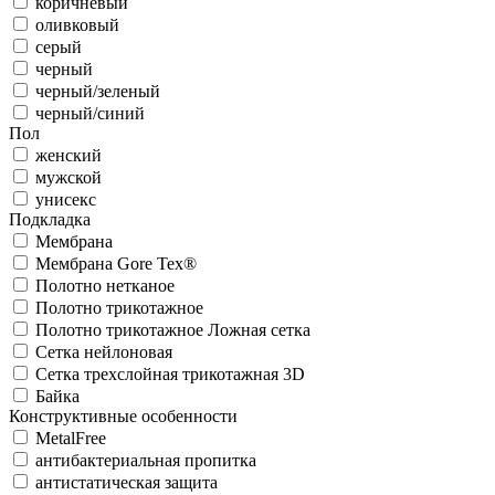
коричневый
оливковый
серый
черный
черный/зеленый
черный/синий
Пол
женский
мужской
унисекс
Подкладка
Мембрана
Мембрана Gore Tex®
Полотно нетканое
Полотно трикотажное
Полотно трикотажное Ложная сетка
Сетка нейлоновая
Сетка трехслойная трикотажная 3D
Байка
Конструктивные особенности
MetalFree
антибактериальная пропитка
антистатическая защита