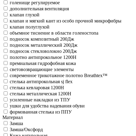
голенище регулируемое
дополнительная вентиляция
клапан глухой
клапан и мягкий кант из особо прочной микрофибры
клапан полуглухой
объемное тиснение в области голеностопа
подносок композитный 200Дж
подносок металлический 200Дж
подносок стекловолокно 200Дж
полотно антипрокольное 1200Н
премиальная гидрофобная кожа
световозвращающие элементы
современное трикотажное полотно Breathtex™
стелька антипрокольная sj flex
стелька кевларовая 1200Н
стелька металлическая 1200Н
усиленные накладки из ТПУ
ушки для удобства надевания обуви
формованная стелька из ППУ
Материал
Замша
Замша/Оксфорд
Кожа натуральная