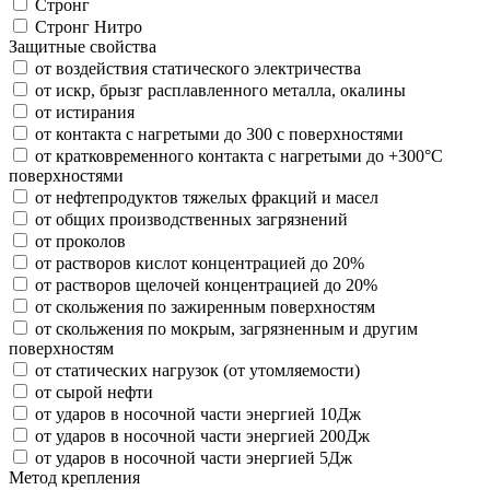
Стронг
Стронг Нитро
Защитные свойства
от воздействия статического электричества
от искр, брызг расплавленного металла, окалины
от истирания
от контакта с нагретыми до 300 с поверхностями
от кратковременного контакта с нагретыми до +300°С
поверхностями
от нефтепродуктов тяжелых фракций и масел
от общих производственных загрязнений
от проколов
от растворов кислот концентрацией до 20%
от растворов щелочей концентрацией до 20%
от скольжения по зажиренным поверхностям
от скольжения по мокрым, загрязненным и другим
поверхностям
от статических нагрузок (от утомляемости)
от сырой нефти
от ударов в носочной части энергией 10Дж
от ударов в носочной части энергией 200Дж
от ударов в носочной части энергией 5Дж
Метод крепления