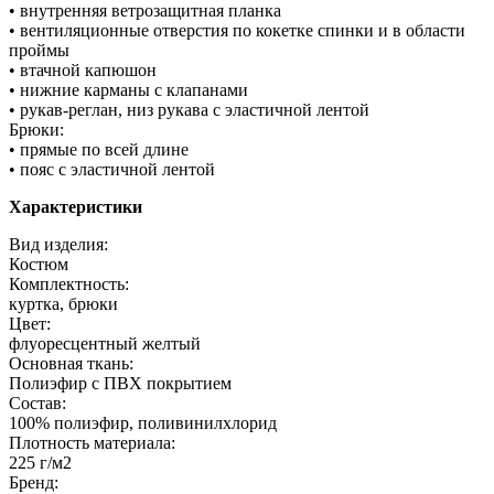
• внутренняя ветрозащитная планка
• вентиляционные отверстия по кокетке спинки и в области
проймы
• втачной капюшон
• нижние карманы с клапанами
• рукав-реглан, низ рукава с эластичной лентой
Брюки:
• прямые по всей длине
• пояс с эластичной лентой
Характеристики
Вид изделия:
Костюм
Комплектность:
куртка, брюки
Цвет:
флуоресцентный желтый
Основная ткань:
Полиэфир c ПВХ покрытием
Состав:
100% полиэфир, поливинилхлорид
Плотность материала:
225 г/м2
Бренд: