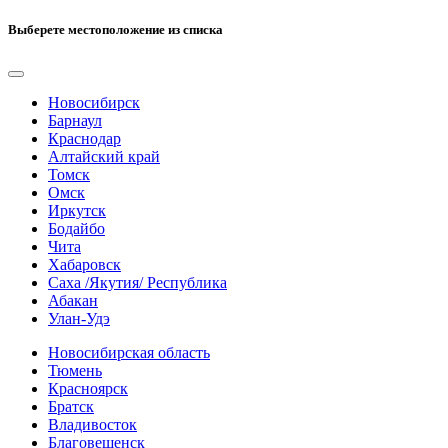
Выберете местоположение из списка
Новосибирск
Барнаул
Краснодар
Алтайский край
Томск
Омск
Иркутск
Бодайбо
Чита
Хабаровск
Саха /Якутия/ Республика
Абакан
Улан-Удэ
Новосибирская область
Тюмень
Красноярск
Братск
Владивосток
Благовещенск