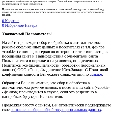
рекламными изображениями продаваемых товаров. Внешний вид товара может отличаться от
представленных на сайте изображений.
Производитель так же в праве вносить изменения в состав тканей, конструкцию и внешний вид
товара, не влекущие изменения потребительских свойств и характеристик качества/безопасности
товаров.
0
Корзина
0
Избранное
Наверх
Уважаемый Пользователь!
На сайте происходит сбор и обработка в автоматическом
режиме обезличенных данных о посетителях (в т.ч. файлов
«cookie») с помощью сервисов интернет-статистики, история
посещения сайта и взаимодействия с элементами сайта
Пользователем в порядке и на условиях, определенных
Политикой конфиденциальности (обработки персональных
данных) ООО «Спецобъединение Юго-Запад». С Политикой
конфиденциальности Вы можете ознакомиться по
ссылке
.
Обращаем Ваше внимание, что сбор и обработка в
автоматическом режиме данных о посетителях сайта («cookie»
- файлов) производится в случае, если это разрешено в
настройках браузера Пользователя.
Продолжая работу с сайтом, Вы автоматически подтверждаете
свое
согласие на сбор и обработку персональных данных
.