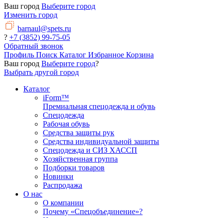
Ваш город
Выберите город
Изменить город
barnaul@spets.ru
?
+7 (3852) 99-75-05
Обратный звонок
Профиль
Поиск
Каталог
Избранное
Корзина
Ваш город
Выберите город
?
Выбрать другой город
Каталог
iForm™
Премиальная спецодежда и обувь
Спецодежда
Рабочая обувь
Средства защиты рук
Средства индивидуальной защиты
Спецодежда и СИЗ ХАССП
Хозяйственная группа
Подборки товаров
Новинки
Распродажа
О нас
О компании
Почему «Спецобъединение»?