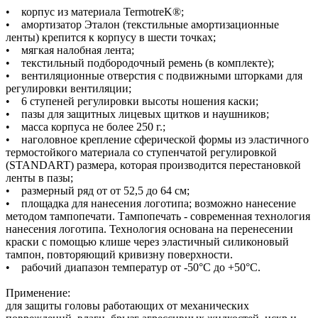
• корпус из материала TermotreK®;
• амортизатор Эталон (текстильные амортизационные
ленты) крепится к корпусу в шести точках;
• мягкая налобная лента;
• текстильный подбородочный ремень (в комплекте);
• вентиляционные отверстия с подвижными шторками для
регулировки вентиляции;
• 6 ступеней регулировки высоты ношения каски;
• пазы для защитных лицевых щитков и наушников;
• масса корпуса не более 250 г.;
• наголовное крепление сферической формы из эластичного
термостойкого материала со ступенчатой регулировкой
(STANDART) размера, которая производится перестановкой
ленты в пазы;
• размерный ряд от от 52,5 до 64 см;
• площадка для нанесения логотипа; возможно нанесение
методом тампопечати. Тампопечать - современная технология
нанесения логотипа. Технология основана на перенесении
краски с помощью клише через эластичный силиконовый
тампон, повторяющий кривизну поверхности.
• рабочий диапазон температур от -50°С до +50°С.
Применение:
для защиты головы работающих от механических