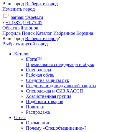
Ваш город
Выберите город
Изменить город
barnaul@spets.ru
?
+7 (3852) 99-75-05
Обратный звонок
Профиль
Поиск
Каталог
Избранное
Корзина
Ваш город
Выберите город
?
Выбрать другой город
Каталог
iForm™
Премиальная спецодежда и обувь
Спецодежда
Рабочая обувь
Средства защиты рук
Средства индивидуальной защиты
Спецодежда и СИЗ ХАССП
Хозяйственная группа
Подборки товаров
Новинки
Распродажа
О нас
О компании
Почему «Спецобъединение»?