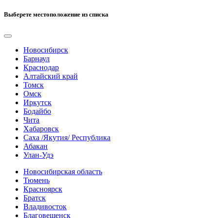
Выберете местоположение из списка
Новосибирск
Барнаул
Краснодар
Алтайский край
Томск
Омск
Иркутск
Бодайбо
Чита
Хабаровск
Саха /Якутия/ Республика
Абакан
Улан-Удэ
Новосибирская область
Тюмень
Красноярск
Братск
Владивосток
Благовещенск