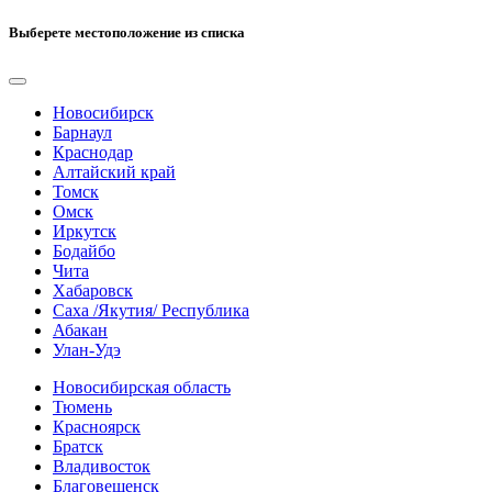
Выберете местоположение из списка
Новосибирск
Барнаул
Краснодар
Алтайский край
Томск
Омск
Иркутск
Бодайбо
Чита
Хабаровск
Саха /Якутия/ Республика
Абакан
Улан-Удэ
Новосибирская область
Тюмень
Красноярск
Братск
Владивосток
Благовещенск