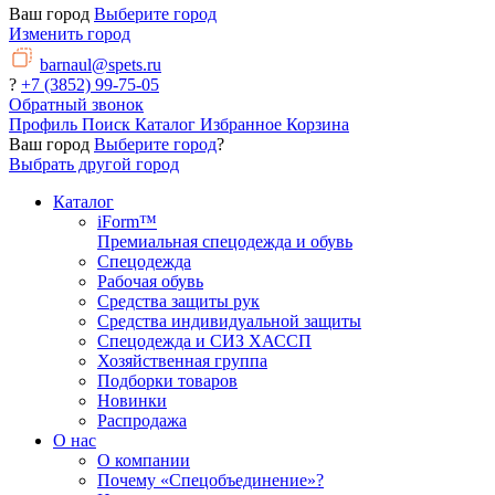
Ваш город
Выберите город
Изменить город
barnaul@spets.ru
?
+7 (3852) 99-75-05
Обратный звонок
Профиль
Поиск
Каталог
Избранное
Корзина
Ваш город
Выберите город
?
Выбрать другой город
Каталог
iForm™
Премиальная спецодежда и обувь
Спецодежда
Рабочая обувь
Средства защиты рук
Средства индивидуальной защиты
Спецодежда и СИЗ ХАССП
Хозяйственная группа
Подборки товаров
Новинки
Распродажа
О нас
О компании
Почему «Спецобъединение»?