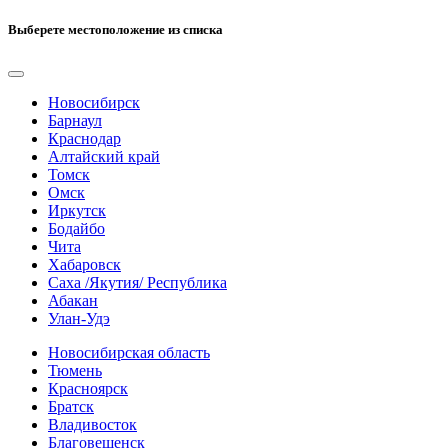
Выберете местоположение из списка
Новосибирск
Барнаул
Краснодар
Алтайский край
Томск
Омск
Иркутск
Бодайбо
Чита
Хабаровск
Саха /Якутия/ Республика
Абакан
Улан-Удэ
Новосибирская область
Тюмень
Красноярск
Братск
Владивосток
Благовещенск