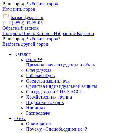
Ваш город
Выберите город
Изменить город
barnaul@spets.ru
?
+7 (3852) 99-75-05
Обратный звонок
Профиль
Поиск
Каталог
Избранное
Корзина
Ваш город
Выберите город
?
Выбрать другой город
Каталог
iForm™
Премиальная спецодежда и обувь
Спецодежда
Рабочая обувь
Средства защиты рук
Средства индивидуальной защиты
Спецодежда и СИЗ ХАССП
Хозяйственная группа
Подборки товаров
Новинки
Распродажа
О нас
О компании
Почему «Спецобъединение»?