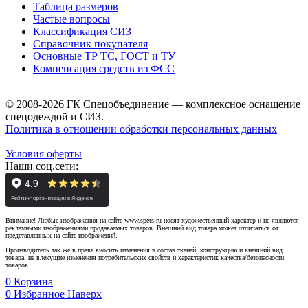
Таблица размеров
Частые вопросы
Классификация СИЗ
Справочник покупателя
Основные ТР ТС, ГОСТ и ТУ
Компенсация средств из ФСС
© 2008-2026 ГК Спецобъединение — комплексное оснащение
спецодеждой и СИЗ.
Политика в отношении обработки персональных данных
Условия оферты
Наши соц.сети:
Внимание! Любые изображения на сайте www.spets.ru носят художественный характер и не являются
рекламными изображениями продаваемых товаров. Внешний вид товара может отличаться от
представленных на сайте изображений.
Производитель так же в праве вносить изменения в состав тканей, конструкцию и внешний вид
товара, не влекущие изменения потребительских свойств и характеристик качества/безопасности
товаров.
0
Корзина
0
Избранное
Наверх