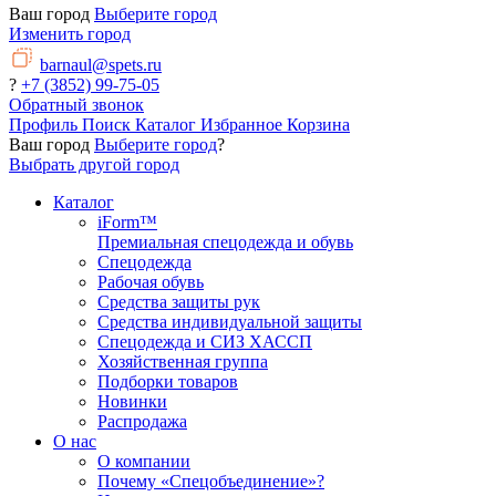
Ваш город
Выберите город
Изменить город
barnaul@spets.ru
?
+7 (3852) 99-75-05
Обратный звонок
Профиль
Поиск
Каталог
Избранное
Корзина
Ваш город
Выберите город
?
Выбрать другой город
Каталог
iForm™
Премиальная спецодежда и обувь
Спецодежда
Рабочая обувь
Средства защиты рук
Средства индивидуальной защиты
Спецодежда и СИЗ ХАССП
Хозяйственная группа
Подборки товаров
Новинки
Распродажа
О нас
О компании
Почему «Спецобъединение»?