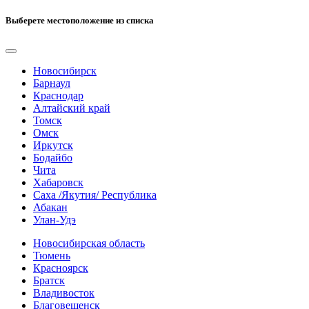
Выберете местоположение из списка
Новосибирск
Барнаул
Краснодар
Алтайский край
Томск
Омск
Иркутск
Бодайбо
Чита
Хабаровск
Саха /Якутия/ Республика
Абакан
Улан-Удэ
Новосибирская область
Тюмень
Красноярск
Братск
Владивосток
Благовещенск