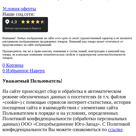
Условия оферты
Наши соц.сети:
Внимание! Любые изображения на сайте www.spets.ru носят художественный характер и не являются
рекламными изображениями продаваемых товаров. Внешний вид товара может отличаться от
представленных на сайте изображений.
Производитель так же в праве вносить изменения в состав тканей, конструкцию и внешний вид
товара, не влекущие изменения потребительских свойств и характеристик качества/безопасности
товаров.
0
Корзина
0
Избранное
Наверх
Уважаемый Пользователь!
На сайте происходит сбор и обработка в автоматическом
режиме обезличенных данных о посетителях (в т.ч. файлов
«cookie») с помощью сервисов интернет-статистики, история
посещения сайта и взаимодействия с элементами сайта
Пользователем в порядке и на условиях, определенных
Политикой конфиденциальности (обработки персональных
данных) ООО «Спецобъединение Юго-Запад». С Политикой
конфиденциальности Вы можете ознакомиться по
ссылке
.