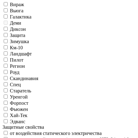
Вираж
Вьюга
Галактика
Деми
Диксон
Защита
Зимушка
Км-10
Ландшафт
Пилот
Регион
Роуд
Скандинавия
Спец
Старатель
Уренгой
Форпост
Фьюжен
Хай-Тек
Эдванс
Защитные свойства
от воздействия статического электричества