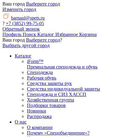
Ваш город
Выберите город
Изменить город
barnaul@spets.ru
?
+7 (3852) 99-75-05
Обратный звонок
Профиль
Поиск
Каталог
Избранное
Корзина
Ваш город
Выберите город
?
Выбрать другой город
Каталог
iForm™
Премиальная спецодежда и обувь
Спецодежда
Рабочая обувь
Средства защиты рук
Средства индивидуальной защиты
Спецодежда и СИЗ ХАССП
Хозяйственная группа
Подборки товаров
Новинки
Распродажа
О нас
О компании
Почему «Спецобъединение»?