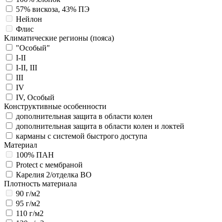
57% вискоза, 43% ПЭ
Нейлон
Флис
Климатические регионы (пояса)
"Особый"
I-II
I-II, III
III
IV
IV, Особый
Конструктивные особенности
дополнительная защита в области колен
дополнительная защита в области колен и локтей
карманы с системой быстрого доступа
Материал
100% ПАН
Protect с мембраной
Карелия 2/отделка ВО
Плотность материала
90 г/м2
95 г/м2
110 г/м2