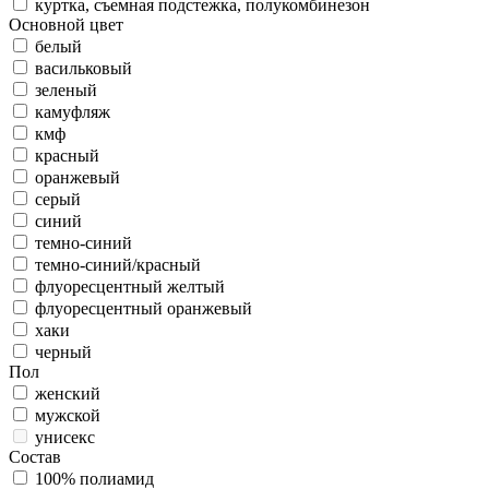
куртка, съемная подстежка, полукомбинезон
Основной цвет
белый
васильковый
зеленый
камуфляж
кмф
красный
оранжевый
серый
синий
темно-синий
темно-синий/красный
флуоресцентный желтый
флуоресцентный оранжевый
хаки
черный
Пол
женский
мужской
унисекс
Состав
100% полиамид