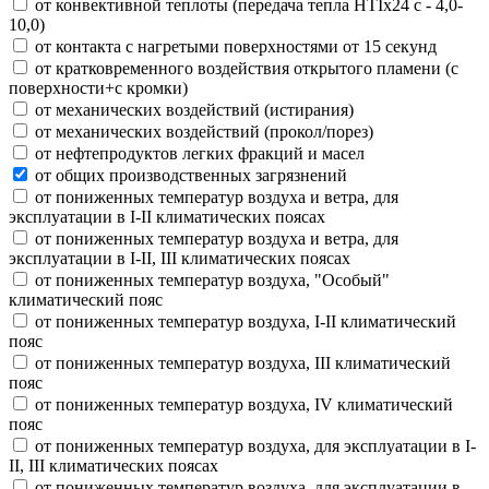
от конвективной теплоты (передача тепла HTIx24 с - 4,0-
10,0)
от контакта с нагретыми поверхностями от 15 секунд
от кратковременного воздействия открытого пламени (с
поверхности+с кромки)
от механических воздействий (истирания)
от механических воздействий (прокол/порез)
от нефтепродуктов легких фракций и масел
от общих производственных загрязнений
от пониженных температур воздуха и ветра, для
эксплуатации в I-II климатических поясах
от пониженных температур воздуха и ветра, для
эксплуатации в I-II, III климатических поясах
от пониженных температур воздуха, "Особый"
климатический пояс
от пониженных температур воздуха, I-II климатический
пояс
от пониженных температур воздуха, III климатический
пояс
от пониженных температур воздуха, IV климатический
пояс
от пониженных температур воздуха, для эксплуатации в I-
II, III климатических поясах
от пониженных температур воздуха, для эксплуатации в