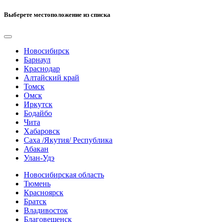
Выберете местоположение из списка
Новосибирск
Барнаул
Краснодар
Алтайский край
Томск
Омск
Иркутск
Бодайбо
Чита
Хабаровск
Саха /Якутия/ Республика
Абакан
Улан-Удэ
Новосибирская область
Тюмень
Красноярск
Братск
Владивосток
Благовещенск