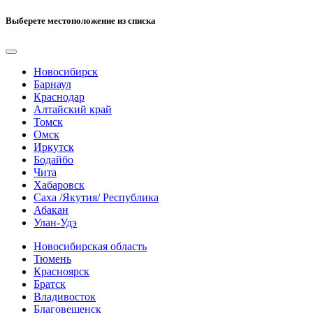
Выберете местоположение из списка
Новосибирск
Барнаул
Краснодар
Алтайский край
Томск
Омск
Иркутск
Бодайбо
Чита
Хабаровск
Саха /Якутия/ Республика
Абакан
Улан-Удэ
Новосибирская область
Тюмень
Красноярск
Братск
Владивосток
Благовещенск