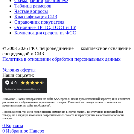
Схема районирования РФ
Таблица размеров
Частые вопросы
Классификация СИЗ
Справочник покупателя
Основные ТР ТС, ГОСТ и ТУ
Компенсация средств из ФСС
© 2008-2026 ГК Спецобъединение — комплексное оснащение
спецодеждой и СИЗ.
Политика в отношении обработки персональных данных
Условия оферты
Наши соц.сети:
Внимание! Любые изображения на сайте www.spets.ru носят художественный характер и не являются
рекламными изображениями продаваемых товаров. Внешний вид товара может отличаться от
представленных на сайте изображений.
Производитель так же в праве вносить изменения в состав тканей, конструкцию и внешний вид
товара, не влекущие изменения потребительских свойств и характеристик качества/безопасности
товаров.
0
Корзина
0
Избранное
Наверх