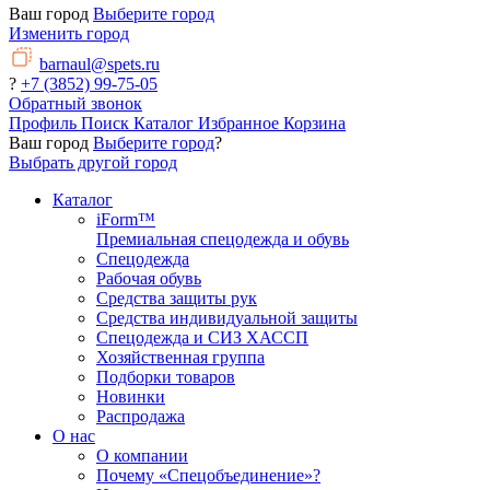
Ваш город
Выберите город
Изменить город
barnaul@spets.ru
?
+7 (3852) 99-75-05
Обратный звонок
Профиль
Поиск
Каталог
Избранное
Корзина
Ваш город
Выберите город
?
Выбрать другой город
Каталог
iForm™
Премиальная спецодежда и обувь
Спецодежда
Рабочая обувь
Средства защиты рук
Средства индивидуальной защиты
Спецодежда и СИЗ ХАССП
Хозяйственная группа
Подборки товаров
Новинки
Распродажа
О нас
О компании
Почему «Спецобъединение»?