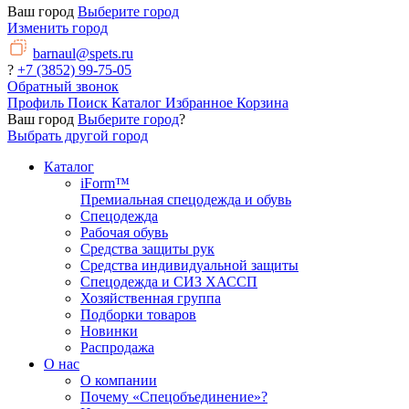
Ваш город
Выберите город
Изменить город
barnaul@spets.ru
?
+7 (3852) 99-75-05
Обратный звонок
Профиль
Поиск
Каталог
Избранное
Корзина
Ваш город
Выберите город
?
Выбрать другой город
Каталог
iForm™
Премиальная спецодежда и обувь
Спецодежда
Рабочая обувь
Средства защиты рук
Средства индивидуальной защиты
Спецодежда и СИЗ ХАССП
Хозяйственная группа
Подборки товаров
Новинки
Распродажа
О нас
О компании
Почему «Спецобъединение»?