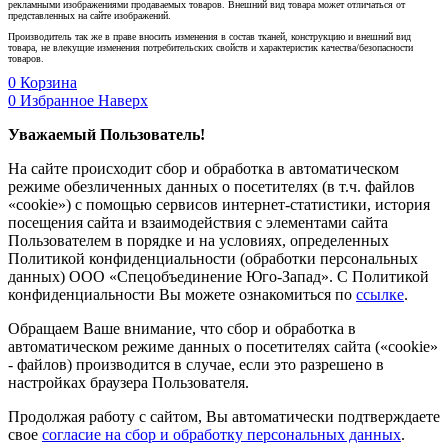
рекламными изображениями продаваемых товаров. Внешний вид товара может отличаться от
представленных на сайте изображений.
Производитель так же в праве вносить изменения в состав тканей, конструкцию и внешний вид
товара, не влекущие изменения потребительских свойств и характеристик качества/безопасности
товаров.
0
Корзина
0
Избранное
Наверх
Уважаемый Пользователь!
На сайте происходит сбор и обработка в автоматическом
режиме обезличенных данных о посетителях (в т.ч. файлов
«cookie») с помощью сервисов интернет-статистики, история
посещения сайта и взаимодействия с элементами сайта
Пользователем в порядке и на условиях, определенных
Политикой конфиденциальности (обработки персональных
данных) ООО «Спецобъединение Юго-Запад». С Политикой
конфиденциальности Вы можете ознакомиться по
ссылке
.
Обращаем Ваше внимание, что сбор и обработка в
автоматическом режиме данных о посетителях сайта («cookie»
- файлов) производится в случае, если это разрешено в
настройках браузера Пользователя.
Продолжая работу с сайтом, Вы автоматически подтверждаете
свое
согласие на сбор и обработку персональных данных
.