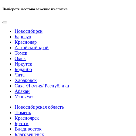
Выберете местоположение из списка
Новосибирск
Барнаул
Краснодар
Алтайский край
Томск
Омск
Иркутск
Бодайбо
Чита
Хабаровск
Саха /Якутия/ Республика
Абакан
Улан-Удэ
Новосибирская область
Тюмень
Красноярск
Братск
Владивосток
Благовещенск