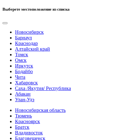
Выберете местоположение из списка
Новосибирск
Барнаул
Краснодар
Алтайский край
Томск
Омск
Иркутск
Бодайбо
Чита
Хабаровск
Саха /Якутия/ Республика
Абакан
Улан-Удэ
Новосибирская область
Тюмень
Красноярск
Братск
Владивосток
Благовещенск