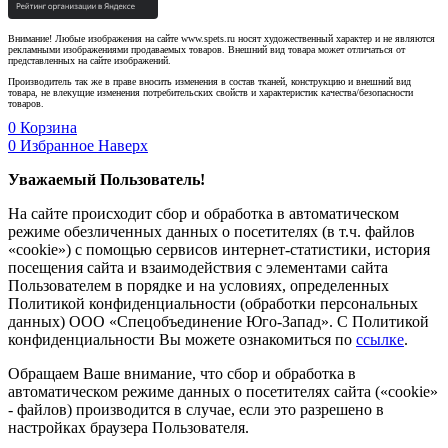
Внимание! Любые изображения на сайте www.spets.ru носят художественный характер и не являются
рекламными изображениями продаваемых товаров. Внешний вид товара может отличаться от
представленных на сайте изображений.
Производитель так же в праве вносить изменения в состав тканей, конструкцию и внешний вид
товара, не влекущие изменения потребительских свойств и характеристик качества/безопасности
товаров.
0
Корзина
0
Избранное
Наверх
Уважаемый Пользователь!
На сайте происходит сбор и обработка в автоматическом
режиме обезличенных данных о посетителях (в т.ч. файлов
«cookie») с помощью сервисов интернет-статистики, история
посещения сайта и взаимодействия с элементами сайта
Пользователем в порядке и на условиях, определенных
Политикой конфиденциальности (обработки персональных
данных) ООО «Спецобъединение Юго-Запад». С Политикой
конфиденциальности Вы можете ознакомиться по
ссылке
.
Обращаем Ваше внимание, что сбор и обработка в
автоматическом режиме данных о посетителях сайта («cookie»
- файлов) производится в случае, если это разрешено в
настройках браузера Пользователя.