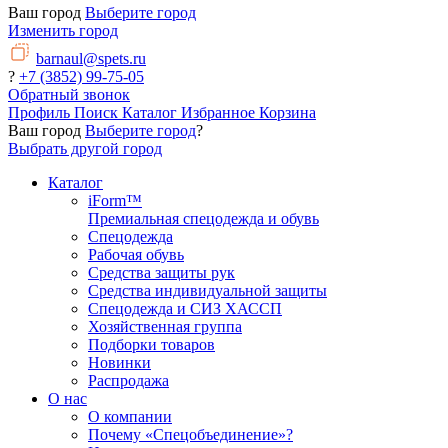
Ваш город
Выберите город
Изменить город
barnaul@spets.ru
?
+7 (3852) 99-75-05
Обратный звонок
Профиль
Поиск
Каталог
Избранное
Корзина
Ваш город
Выберите город
?
Выбрать другой город
Каталог
iForm™
Премиальная спецодежда и обувь
Спецодежда
Рабочая обувь
Средства защиты рук
Средства индивидуальной защиты
Спецодежда и СИЗ ХАССП
Хозяйственная группа
Подборки товаров
Новинки
Распродажа
О нас
О компании
Почему «Спецобъединение»?