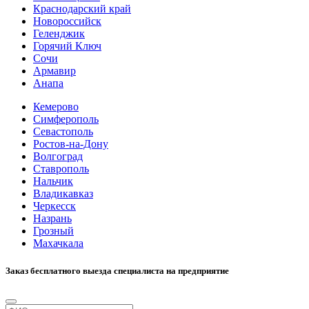
Краснодарский край
Новороссийск
Геленджик
Горячий Ключ
Сочи
Армавир
Анапа
Кемерово
Симферополь
Севастополь
Ростов-на-Дону
Волгоград
Ставрополь
Нальчик
Владикавказ
Черкесск
Назрань
Грозный
Махачкала
Заказ бесплатного выезда специалиста на предприятие