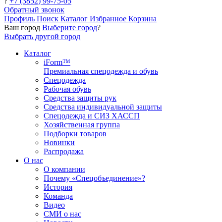
?
+7 (3852) 99-75-05
Обратный звонок
Профиль
Поиск
Каталог
Избранное
Корзина
Ваш город
Выберите город
?
Выбрать другой город
Каталог
iForm™
Премиальная спецодежда и обувь
Спецодежда
Рабочая обувь
Средства защиты рук
Средства индивидуальной защиты
Спецодежда и СИЗ ХАССП
Хозяйственная группа
Подборки товаров
Новинки
Распродажа
О нас
О компании
Почему «Спецобъединение»?
История
Команда
Видео
СМИ о нас