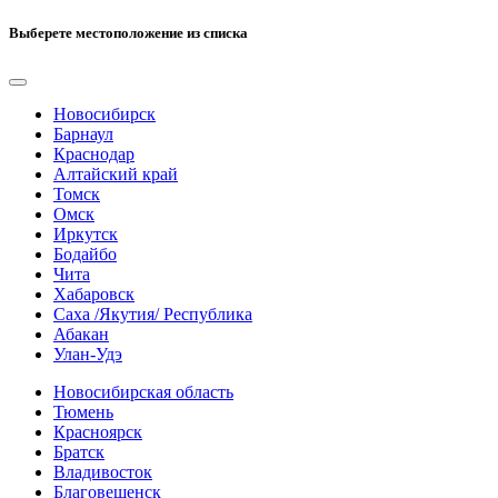
Выберете местоположение из списка
Новосибирск
Барнаул
Краснодар
Алтайский край
Томск
Омск
Иркутск
Бодайбо
Чита
Хабаровск
Саха /Якутия/ Республика
Абакан
Улан-Удэ
Новосибирская область
Тюмень
Красноярск
Братск
Владивосток
Благовещенск