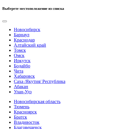
Выберете местоположение из списка
Новосибирск
Барнаул
Краснодар
Алтайский край
Томск
Омск
Иркутск
Бодайбо
Чита
Хабаровск
Саха /Якутия/ Республика
Абакан
Улан-Удэ
Новосибирская область
Тюмень
Красноярск
Братск
Владивосток
Благовещенск