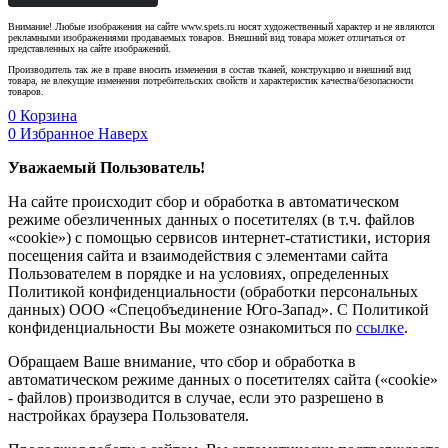
Внимание! Любые изображения на сайте www.spets.ru носят художественный характер и не являются
рекламными изображениями продаваемых товаров. Внешний вид товара может отличаться от
представленных на сайте изображений.
Производитель так же в праве вносить изменения в состав тканей, конструкцию и внешний вид
товара, не влекущие изменения потребительских свойств и характеристик качества/безопасности
товаров.
0
Корзина
0
Избранное
Наверх
Уважаемый Пользователь!
На сайте происходит сбор и обработка в автоматическом
режиме обезличенных данных о посетителях (в т.ч. файлов
«cookie») с помощью сервисов интернет-статистики, история
посещения сайта и взаимодействия с элементами сайта
Пользователем в порядке и на условиях, определенных
Политикой конфиденциальности (обработки персональных
данных) ООО «Спецобъединение Юго-Запад». С Политикой
конфиденциальности Вы можете ознакомиться по
ссылке
.
Обращаем Ваше внимание, что сбор и обработка в
автоматическом режиме данных о посетителях сайта («cookie»
- файлов) производится в случае, если это разрешено в
настройках браузера Пользователя.