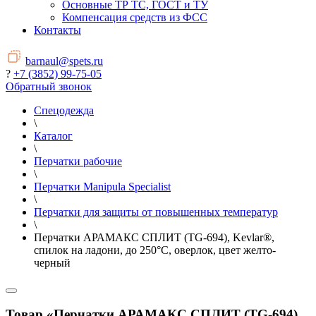
Основные ТР ТС, ГОСТ и ТУ
Компенсация средств из ФСС
Контакты
barnaul@spets.ru
?
+7 (3852) 99-75-05
Обратный звонок
Спецодежда
\
Каталог
\
Перчатки рабочие
\
Перчатки Manipula Specialist
\
Перчатки для защиты от повышенных температур
\
Перчатки АРАМАКС СПЛИТ (TG-694), Kevlar®,
спилок на ладони, до 250°С, оверлок, цвет желто-
черный
Товар «Перчатки АРАМАКС СПЛИТ (TG-694),