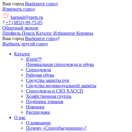
Ваш город
Выберите город
Изменить город
barnaul@spets.ru
?
+7 (3852) 99-75-05
Обратный звонок
Профиль
Поиск
Каталог
Избранное
Корзина
Ваш город
Выберите город
?
Выбрать другой город
Каталог
iForm™
Премиальная спецодежда и обувь
Спецодежда
Рабочая обувь
Средства защиты рук
Средства индивидуальной защиты
Спецодежда и СИЗ ХАССП
Хозяйственная группа
Подборки товаров
Новинки
Распродажа
О нас
О компании
Почему «Спецобъединение»?