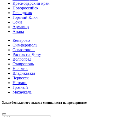
Краснодарский край
Новороссийск
Геленджик
Горячий Ключ
Сочи
Армавир
Анапа
Кемерово
Симферополь
Севастополь
Ростов-на-Дону
Волгоград
Ставрополь
Нальчик
Владикавказ
Черкесск
Назрань
Грозный
Махачкала
Заказ бесплатного выезда специалиста на предприятие