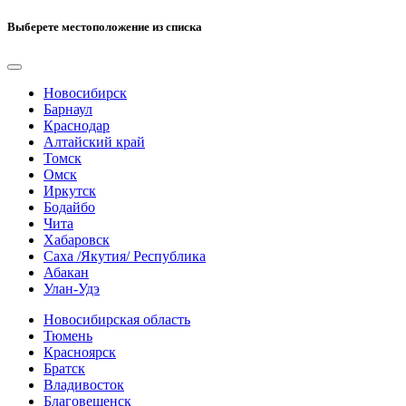
Выберете местоположение из списка
Новосибирск
Барнаул
Краснодар
Алтайский край
Томск
Омск
Иркутск
Бодайбо
Чита
Хабаровск
Саха /Якутия/ Республика
Абакан
Улан-Удэ
Новосибирская область
Тюмень
Красноярск
Братск
Владивосток
Благовещенск