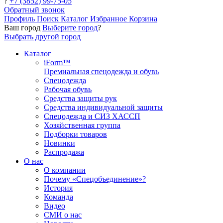
?
+7 (3852) 99-75-05
Обратный звонок
Профиль
Поиск
Каталог
Избранное
Корзина
Ваш город
Выберите город
?
Выбрать другой город
Каталог
iForm™
Премиальная спецодежда и обувь
Спецодежда
Рабочая обувь
Средства защиты рук
Средства индивидуальной защиты
Спецодежда и СИЗ ХАССП
Хозяйственная группа
Подборки товаров
Новинки
Распродажа
О нас
О компании
Почему «Спецобъединение»?
История
Команда
Видео
СМИ о нас