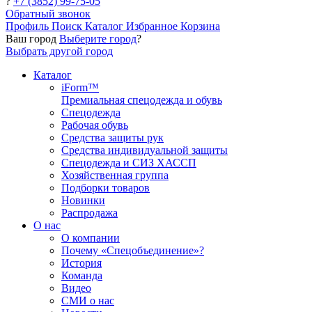
?
+7 (3852) 99-75-05
Обратный звонок
Профиль
Поиск
Каталог
Избранное
Корзина
Ваш город
Выберите город
?
Выбрать другой город
Каталог
iForm™
Премиальная спецодежда и обувь
Спецодежда
Рабочая обувь
Средства защиты рук
Средства индивидуальной защиты
Спецодежда и СИЗ ХАССП
Хозяйственная группа
Подборки товаров
Новинки
Распродажа
О нас
О компании
Почему «Спецобъединение»?
История
Команда
Видео
СМИ о нас