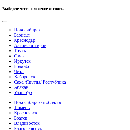
Выберете местоположение из списка
Новосибирск
Барнаул
Краснодар
Алтайский край
Томск
Омск
Иркутск
Бодайбо
Чита
Хабаровск
Саха /Якутия/ Республика
Абакан
Улан-Удэ
Новосибирская область
Тюмень
Красноярск
Братск
Владивосток
Благовещенск