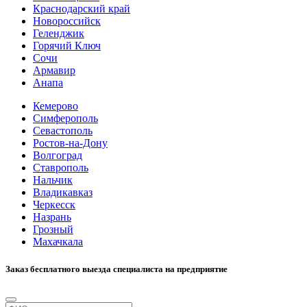
Краснодарский край
Новороссийск
Геленджик
Горячий Ключ
Сочи
Армавир
Анапа
Кемерово
Симферополь
Севастополь
Ростов-на-Дону
Волгоград
Ставрополь
Нальчик
Владикавказ
Черкесск
Назрань
Грозный
Махачкала
Заказ бесплатного выезда специалиста на предприятие