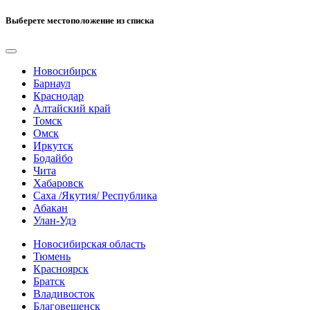
Выберете местоположение из списка
Новосибирск
Барнаул
Краснодар
Алтайский край
Томск
Омск
Иркутск
Бодайбо
Чита
Хабаровск
Саха /Якутия/ Республика
Абакан
Улан-Удэ
Новосибирская область
Тюмень
Красноярск
Братск
Владивосток
Благовещенск