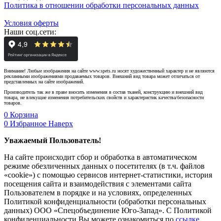
Политика в отношении обработки персональных данных
Условия оферты
Наши соц.сети:
Внимание! Любые изображения на сайте www.spets.ru носят художественный характер и не являются
рекламными изображениями продаваемых товаров. Внешний вид товара может отличаться от
представленных на сайте изображений.
Производитель так же в праве вносить изменения в состав тканей, конструкцию и внешний вид
товара, не влекущие изменения потребительских свойств и характеристик качества/безопасности
товаров.
0
Корзина
0
Избранное
Наверх
Уважаемый Пользователь!
На сайте происходит сбор и обработка в автоматическом
режиме обезличенных данных о посетителях (в т.ч. файлов
«cookie») с помощью сервисов интернет-статистики, история
посещения сайта и взаимодействия с элементами сайта
Пользователем в порядке и на условиях, определенных
Политикой конфиденциальности (обработки персональных
данных) ООО «Спецобъединение Юго-Запад». С Политикой
конфиденциальности Вы можете ознакомиться по
ссылке
.