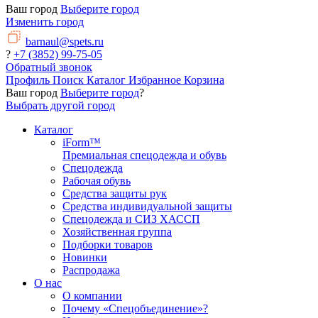
Ваш город
Выберите город
Изменить город
barnaul@spets.ru
?
+7 (3852) 99-75-05
Обратный звонок
Профиль
Поиск
Каталог
Избранное
Корзина
Ваш город
Выберите город
?
Выбрать другой город
Каталог
iForm™
Премиальная спецодежда и обувь
Спецодежда
Рабочая обувь
Средства защиты рук
Средства индивидуальной защиты
Спецодежда и СИЗ ХАССП
Хозяйственная группа
Подборки товаров
Новинки
Распродажа
О нас
О компании
Почему «Спецобъединение»?