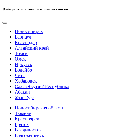
Выберете местоположение из списка
Новосибирск
Барнаул
Краснодар
Алтайский край
Томск
Омск
Иркутск
Бодайбо
Чита
Хабаровск
Саха /Якутия/ Республика
Абакан
Улан-Удэ
Новосибирская область
Тюмень
Красноярск
Братск
Владивосток
Благовещенск