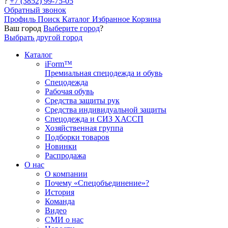
?
+7 (3852) 99-75-05
Обратный звонок
Профиль
Поиск
Каталог
Избранное
Корзина
Ваш город
Выберите город
?
Выбрать другой город
Каталог
iForm™
Премиальная спецодежда и обувь
Спецодежда
Рабочая обувь
Средства защиты рук
Средства индивидуальной защиты
Спецодежда и СИЗ ХАССП
Хозяйственная группа
Подборки товаров
Новинки
Распродажа
О нас
О компании
Почему «Спецобъединение»?
История
Команда
Видео
СМИ о нас