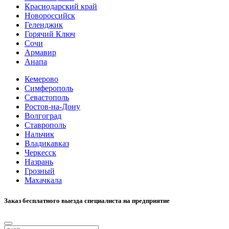
Краснодарский край
Новороссийск
Геленджик
Горячий Ключ
Сочи
Армавир
Анапа
Кемерово
Симферополь
Севастополь
Ростов-на-Дону
Волгоград
Ставрополь
Нальчик
Владикавказ
Черкесск
Назрань
Грозный
Махачкала
Заказ бесплатного выезда специалиста на предприятие