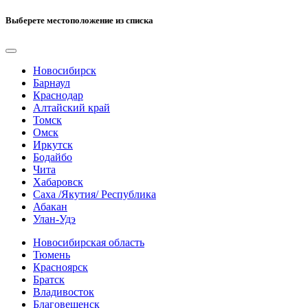
Выберете местоположение из списка
Новосибирск
Барнаул
Краснодар
Алтайский край
Томск
Омск
Иркутск
Бодайбо
Чита
Хабаровск
Саха /Якутия/ Республика
Абакан
Улан-Удэ
Новосибирская область
Тюмень
Красноярск
Братск
Владивосток
Благовещенск