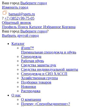
Ваш город
Выберите город
Изменить город
barnaul@spets.ru
?
+7 (3852) 99-75-05
Обратный звонок
Профиль
Поиск
Каталог
Избранное
Корзина
Ваш город
Выберите город
?
Выбрать другой город
Каталог
iForm™
Премиальная спецодежда и обувь
Спецодежда
Рабочая обувь
Средства защиты рук
Средства индивидуальной защиты
Спецодежда и СИЗ ХАССП
Хозяйственная группа
Подборки товаров
Новинки
Распродажа
О нас
О компании
Почему «Спецобъединение»?