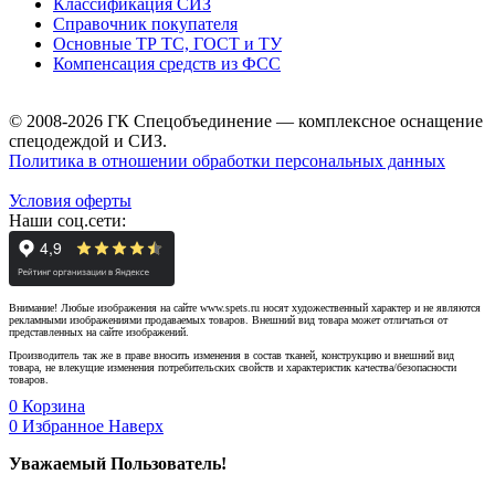
Классификация СИЗ
Справочник покупателя
Основные ТР ТС, ГОСТ и ТУ
Компенсация средств из ФСС
© 2008-2026 ГК Спецобъединение — комплексное оснащение
спецодеждой и СИЗ.
Политика в отношении обработки персональных данных
Условия оферты
Наши соц.сети:
Внимание! Любые изображения на сайте www.spets.ru носят художественный характер и не являются
рекламными изображениями продаваемых товаров. Внешний вид товара может отличаться от
представленных на сайте изображений.
Производитель так же в праве вносить изменения в состав тканей, конструкцию и внешний вид
товара, не влекущие изменения потребительских свойств и характеристик качества/безопасности
товаров.
0
Корзина
0
Избранное
Наверх
Уважаемый Пользователь!