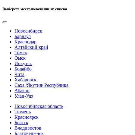
Выберете местоположение из списка
Новосибирск
Барнаул
Краснодар
Алтайский край
Томск
Омск
Иркутск
Бодайбо
Чита
Хабаровск
Саха /Якутия/ Республика
Абакан
Улан-Удэ
Новосибирская область
Тюмень
Красноярск
Братск
Владивосток
Благовещенск