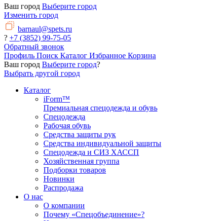
Ваш город
Выберите город
Изменить город
barnaul@spets.ru
?
+7 (3852) 99-75-05
Обратный звонок
Профиль
Поиск
Каталог
Избранное
Корзина
Ваш город
Выберите город
?
Выбрать другой город
Каталог
iForm™
Премиальная спецодежда и обувь
Спецодежда
Рабочая обувь
Средства защиты рук
Средства индивидуальной защиты
Спецодежда и СИЗ ХАССП
Хозяйственная группа
Подборки товаров
Новинки
Распродажа
О нас
О компании
Почему «Спецобъединение»?