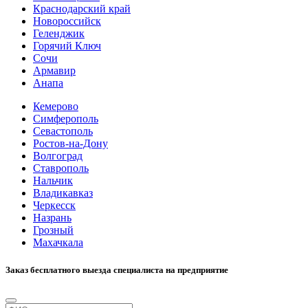
Краснодарский край
Новороссийск
Геленджик
Горячий Ключ
Сочи
Армавир
Анапа
Кемерово
Симферополь
Севастополь
Ростов-на-Дону
Волгоград
Ставрополь
Нальчик
Владикавказ
Черкесск
Назрань
Грозный
Махачкала
Заказ бесплатного выезда специалиста на предприятие