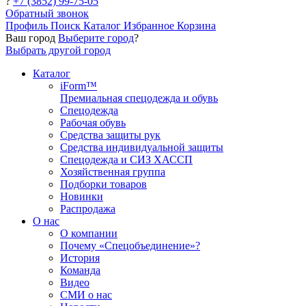
?
+7 (3852) 99-75-05
Обратный звонок
Профиль
Поиск
Каталог
Избранное
Корзина
Ваш город
Выберите город
?
Выбрать другой город
Каталог
iForm™
Премиальная спецодежда и обувь
Спецодежда
Рабочая обувь
Средства защиты рук
Средства индивидуальной защиты
Спецодежда и СИЗ ХАССП
Хозяйственная группа
Подборки товаров
Новинки
Распродажа
О нас
О компании
Почему «Спецобъединение»?
История
Команда
Видео
СМИ о нас