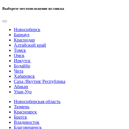
Выберете местоположение из списка
Новосибирск
Барнаул
Краснодар
Алтайский край
Томск
Омск
Иркутск
Бодайбо
Чита
Хабаровск
Саха /Якутия/ Республика
Абакан
Улан-Удэ
Новосибирская область
Тюмень
Красноярск
Братск
Владивосток
Благовещенск