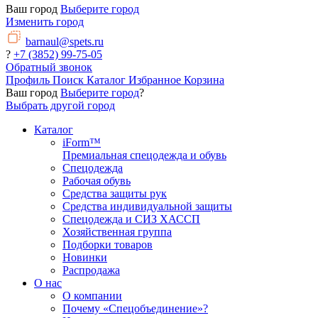
Ваш город
Выберите город
Изменить город
barnaul@spets.ru
?
+7 (3852) 99-75-05
Обратный звонок
Профиль
Поиск
Каталог
Избранное
Корзина
Ваш город
Выберите город
?
Выбрать другой город
Каталог
iForm™
Премиальная спецодежда и обувь
Спецодежда
Рабочая обувь
Средства защиты рук
Средства индивидуальной защиты
Спецодежда и СИЗ ХАССП
Хозяйственная группа
Подборки товаров
Новинки
Распродажа
О нас
О компании
Почему «Спецобъединение»?