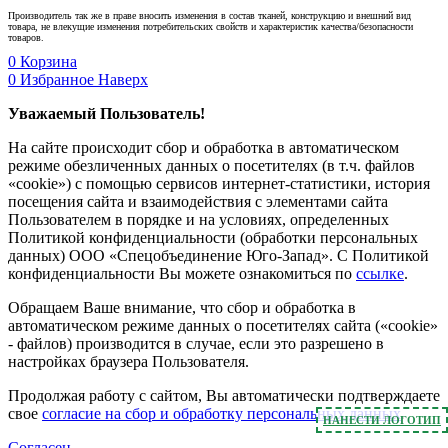
Производитель так же в праве вносить изменения в состав тканей, конструкцию и внешний вид
товара, не влекущие изменения потребительских свойств и характеристик качества/безопасности
товаров.
0
Корзина
0
Избранное
Наверх
Уважаемый Пользователь!
На сайте происходит сбор и обработка в автоматическом
режиме обезличенных данных о посетителях (в т.ч. файлов
«cookie») с помощью сервисов интернет-статистики, история
посещения сайта и взаимодействия с элементами сайта
Пользователем в порядке и на условиях, определенных
Политикой конфиденциальности (обработки персональных
данных) ООО «Спецобъединение Юго-Запад». С Политикой
конфиденциальности Вы можете ознакомиться по
ссылке
.
Обращаем Ваше внимание, что сбор и обработка в
автоматическом режиме данных о посетителях сайта («cookie»
- файлов) производится в случае, если это разрешено в
настройках браузера Пользователя.
Продолжая работу с сайтом, Вы автоматически подтверждаете
свое
согласие на сбор и обработку персональных данных
.
НАНЕСТИ ЛОГОТИП
Согласен