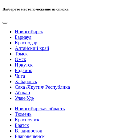
Выберете местоположение из списка
Новосибирск
Барнаул
Краснодар
Алтайский край
Томск
Омск
Иркутск
Бодайбо
Чита
Хабаровск
Саха /Якутия/ Республика
Абакан
Улан-Удэ
Новосибирская область
Тюмень
Красноярск
Братск
Владивосток
Благовещенск