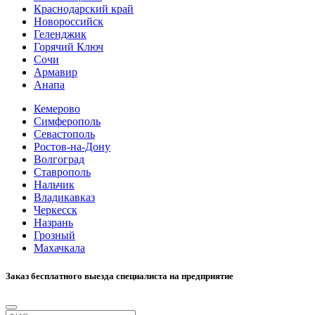
Краснодарский край
Новороссийск
Геленджик
Горячий Ключ
Сочи
Армавир
Анапа
Кемерово
Симферополь
Севастополь
Ростов-на-Дону
Волгоград
Ставрополь
Нальчик
Владикавказ
Черкесск
Назрань
Грозный
Махачкала
Заказ бесплатного выезда специалиста на предприятие