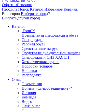
?
+7 (3852) 99-75-05
Обратный звонок
Профиль
Поиск
Каталог
Избранное
Корзина
Ваш город
Выберите город
?
Выбрать другой город
Каталог
iForm™
Премиальная спецодежда и обувь
Спецодежда
Рабочая обувь
Средства защиты рук
Средства индивидуальной защиты
Спецодежда и СИЗ ХАССП
Хозяйственная группа
Подборки товаров
Новинки
Распродажа
О нас
О компании
Почему «Спецобъединение»?
История
Команда
Видео
СМИ о нас