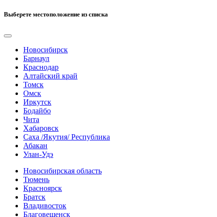
Выберете местоположение из списка
Новосибирск
Барнаул
Краснодар
Алтайский край
Томск
Омск
Иркутск
Бодайбо
Чита
Хабаровск
Саха /Якутия/ Республика
Абакан
Улан-Удэ
Новосибирская область
Тюмень
Красноярск
Братск
Владивосток
Благовещенск