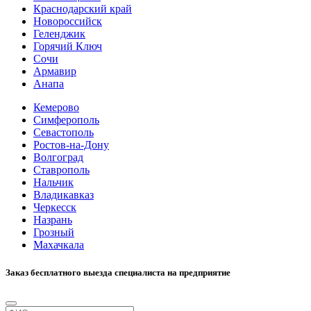
Краснодарский край
Новороссийск
Геленджик
Горячий Ключ
Сочи
Армавир
Анапа
Кемерово
Симферополь
Севастополь
Ростов-на-Дону
Волгоград
Ставрополь
Нальчик
Владикавказ
Черкесск
Назрань
Грозный
Махачкала
Заказ бесплатного выезда специалиста на предприятие