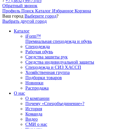
?
+7 (3852) 99-75-05
Обратный звонок
Профиль
Поиск
Каталог
Избранное
Корзина
Ваш город
Выберите город
?
Выбрать другой город
Каталог
iForm™
Премиальная спецодежда и обувь
Спецодежда
Рабочая обувь
Средства защиты рук
Средства индивидуальной защиты
Спецодежда и СИЗ ХАССП
Хозяйственная группа
Подборки товаров
Новинки
Распродажа
О нас
О компании
Почему «Спецобъединение»?
История
Команда
Видео
СМИ о нас