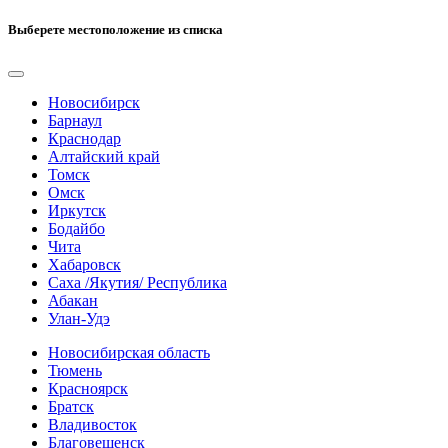
Выберете местоположение из списка
Новосибирск
Барнаул
Краснодар
Алтайский край
Томск
Омск
Иркутск
Бодайбо
Чита
Хабаровск
Саха /Якутия/ Республика
Абакан
Улан-Удэ
Новосибирская область
Тюмень
Красноярск
Братск
Владивосток
Благовещенск