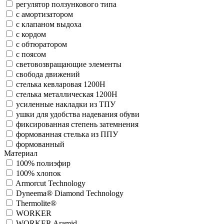
регулятор ползункового типа
с амортизатором
с клапаном выдоха
с кордом
с обтюратором
с поясом
световозвращающие элементы
свобода движений
стелька кевларовая 1200Н
стелька металлическая 1200Н
усиленные накладки из ТПУ
ушки для удобства надевания обуви
фиксированная степень затемнения
формованная стелька из ППУ
формованный
Материал
100% полиэфир
100% хлопок
Armorcut Technology
Dyneema® Diamond Technology
Thermolite®
WORKER
WORKER Aramid