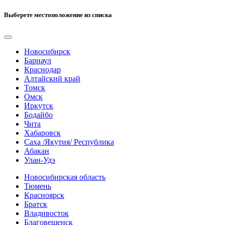
Выберете местоположение из списка
Новосибирск
Барнаул
Краснодар
Алтайский край
Томск
Омск
Иркутск
Бодайбо
Чита
Хабаровск
Саха /Якутия/ Республика
Абакан
Улан-Удэ
Новосибирская область
Тюмень
Красноярск
Братск
Владивосток
Благовещенск