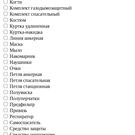
Когти
Комплект газодымозащитный
Комплект спасательный
Костюм
Куртка удлиненная
Куртка-накидка
Линия анкерная
Маска
Мыло
Накомарник
Наушники
Очки
Петля анкерная
Петля спасательная
Петля станционная
Полумаска
Полуперчатки
Предфильтр
Привязь
Респиратор
Самоспасатель
Средство защиты
Средство очищающее