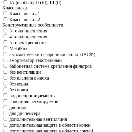
IА (особый), II (III), III (II)
Класс риска
Класс риска - 1
Класс риска - 2
Конструктивные особенности
3 точки крепления
4 точки крепления
5 точек крепления
MetalFree
автоматический сварочный фильтр (АСФ)
амортизатор текстильный
байонетная система крепления фильтров
без вентиляции
без клапана выдоха
без корда
без пояса
водонепроницаемость
голенище регулируемое
двойной
для диспенсера
дополнительная вентиляция
дополнительная защита в области колен
дополнительная защита в области локтей