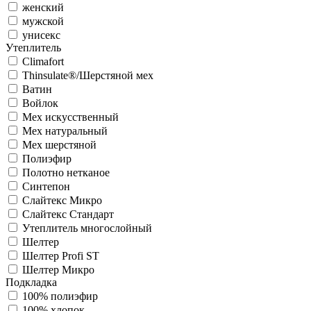
женский
мужской
унисекс
Утеплитель
Climafort
Thinsulate®/Шерстяной мех
Ватин
Войлок
Мех искусственный
Мех натуральный
Мех шерстяной
Полиэфир
Полотно нетканое
Синтепон
Слайтекс Микро
Слайтекс Стандарт
Утеплитель многослойный
Шелтер
Шелтер Profi ST
Шелтер Микро
Подкладка
100% полиэфир
100% хлопок