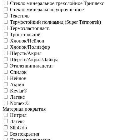
Стекло минеральное трехслойное Триплекс
Стекло минеральное упрочненное
Текстиль
Термостойкий полиамид (Super Termotrek)
Термоэластопласт
Трос стальной
Хлопок/Нейлон
Хлопок/Полиэфир
Шерсть/Акрил
Шерсть/Акрил/Лайкра
Этиленвинилацетат
Спилок
Нейлон
Акрил
Kevlar®
Латекс
Nomex®
Материал покрытия
Нитрил
Латекс
SlipGrip
Без покрытия