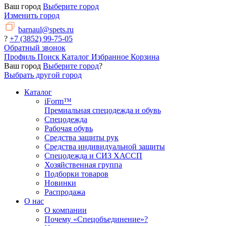
Ваш город
Выберите город
Изменить город
barnaul@spets.ru
?
+7 (3852) 99-75-05
Обратный звонок
Профиль
Поиск
Каталог
Избранное
Корзина
Ваш город
Выберите город
?
Выбрать другой город
Каталог
iForm™
Премиальная спецодежда и обувь
Спецодежда
Рабочая обувь
Средства защиты рук
Средства индивидуальной защиты
Спецодежда и СИЗ ХАССП
Хозяйственная группа
Подборки товаров
Новинки
Распродажа
О нас
О компании
Почему «Спецобъединение»?