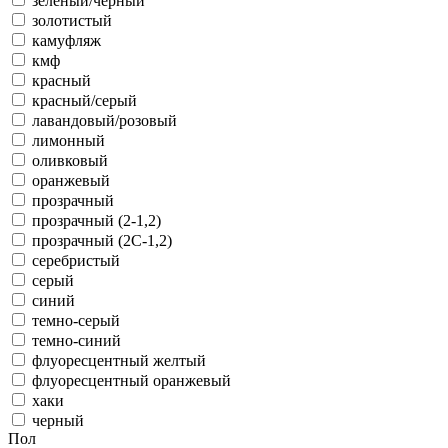
зеленый/черный
золотистый
камуфляж
кмф
красный
красный/серый
лавандовый/розовый
лимонный
оливковый
оранжевый
прозрачный
прозрачный (2-1,2)
прозрачный (2С-1,2)
серебристый
серый
синий
темно-серый
темно-синий
флуоресцентный желтый
флуоресцентный оранжевый
хаки
черный
Пол