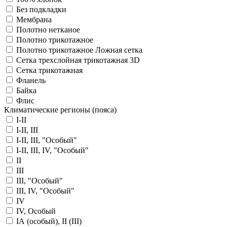
Без подкладки
Мембрана
Полотно нетканое
Полотно трикотажное
Полотно трикотажное Ложная сетка
Сетка трехслойная трикотажная 3D
Сетка трикотажная
Фланель
Байка
Флис
Климатические регионы (пояса)
I-II
I-II, III
I-II, III, "Особый"
I-II, III, IV, "Особый"
II
III
III, "Особый"
III, IV, "Особый"
IV
IV, Особый
IА (особый), II (III)