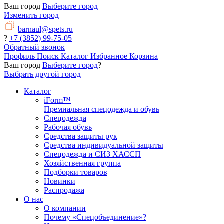
Ваш город
Выберите город
Изменить город
barnaul@spets.ru
?
+7 (3852) 99-75-05
Обратный звонок
Профиль
Поиск
Каталог
Избранное
Корзина
Ваш город
Выберите город
?
Выбрать другой город
Каталог
iForm™
Премиальная спецодежда и обувь
Спецодежда
Рабочая обувь
Средства защиты рук
Средства индивидуальной защиты
Спецодежда и СИЗ ХАССП
Хозяйственная группа
Подборки товаров
Новинки
Распродажа
О нас
О компании
Почему «Спецобъединение»?