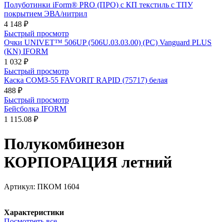
Полуботинки iForm® PRO (ПРО) с КП текстиль с ТПУ
покрытием ЭВА/нитрил
4 148 ₽
Быстрый просмотр
Очки UNIVET™ 506UP (506U.03.03.00) (РС) Vanguard PLUS
(KN) IFORM
1 032 ₽
Быстрый просмотр
Каска СОМЗ-55 FAVORIT RAPID (75717) белая
488 ₽
Быстрый просмотр
Бейсболка IFORM
1 115.08 ₽
Полукомбинезон
КОРПОРАЦИЯ летний
Артикул:
ПКОМ 1604
Характеристики
Посмотреть все