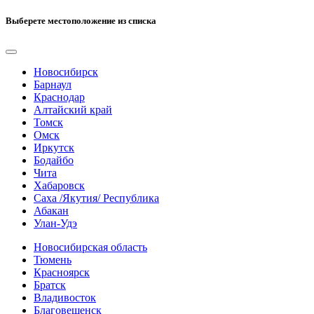
Выберете местоположение из списка
Новосибирск
Барнаул
Краснодар
Алтайский край
Томск
Омск
Иркутск
Бодайбо
Чита
Хабаровск
Саха /Якутия/ Республика
Абакан
Улан-Удэ
Новосибирская область
Тюмень
Красноярск
Братск
Владивосток
Благовещенск