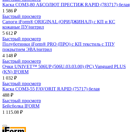
Каска СОМЗ-80 АБСОЛЮТ ПРЕСТИЖ RAPID (783717) белая
1 586 ₽
Быстрый просмотр
Сапоги iForm® ORIGINAL (ОРИДЖИНАЛ) с КП и КС
кожаные ПУ/нитрил
5 612 ₽
Быстрый просмотр
Полуботинки iForm® PRO (ПРО) с КП текстиль с ТПУ
покрытием ЭВА/нитрил
4 148 ₽
Быстрый просмотр
Очки UNIVET™ 506UP (506U.03.03.00) (РС) Vanguard PLUS
(KN) IFORM
1 032 ₽
Быстрый просмотр
Каска СОМЗ-55 FAVORIT RAPID (75717) белая
488 ₽
Быстрый просмотр
Бейсболка IFORM
1 115.08 ₽