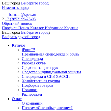
Ваш город
Выберите город
Изменить город
barnaul@spets.ru
?
+7 (3852) 99-75-05
Обратный звонок
Профиль
Поиск
Каталог
Избранное
Корзина
Ваш город
Выберите город
?
Выбрать другой город
Каталог
iForm™
Премиальная спецодежда и обувь
Спецодежда
Рабочая обувь
Средства защиты рук
Средства индивидуальной защиты
Спецодежда и СИЗ ХАССП
Хозяйственная группа
Подборки товаров
Новинки
Распродажа
О нас
О компании
Почему «Спецобъединение»?