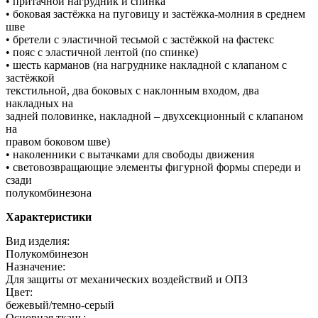
• притачной нагрудник и спинка
• боковая застёжка на пуговицу и застёжка-молния в среднем
шве
• бретели с эластичной тесьмой с застёжкой на фастекс
• пояс с эластичной лентой (по спинке)
• шесть карманов (на нагруднике накладной с клапаном с
застёжкой
текстильной, два боковых с наклонным входом, два
накладных на
задней половинке, накладной – двухсекционный с клапаном
на
правом боковом шве)
• наколенники с вытачками для свободы движения
• световозвращающие элементы фигурной формы спереди и
сзади
полукомбинезона
Характеристики
Вид изделия:
Полукомбинезон
Назначение:
Для защиты от механических воздействий и ОПЗ
Цвет:
бежевый/темно-серый
Основная ткань: