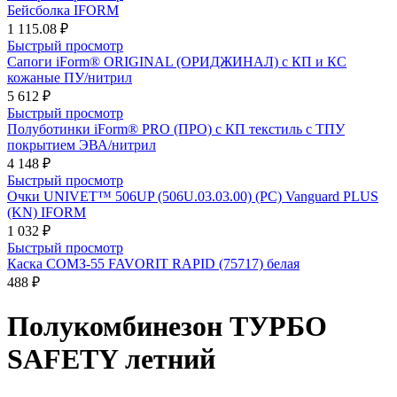
Бейсболка IFORM
1 115.08 ₽
Быстрый просмотр
Сапоги iForm® ORIGINAL (ОРИДЖИНАЛ) с КП и КС
кожаные ПУ/нитрил
5 612 ₽
Быстрый просмотр
Полуботинки iForm® PRO (ПРО) с КП текстиль с ТПУ
покрытием ЭВА/нитрил
4 148 ₽
Быстрый просмотр
Очки UNIVET™ 506UP (506U.03.03.00) (РС) Vanguard PLUS
(KN) IFORM
1 032 ₽
Быстрый просмотр
Каска СОМЗ-55 FAVORIT RAPID (75717) белая
488 ₽
Полукомбинезон ТУРБО
SAFETY летний