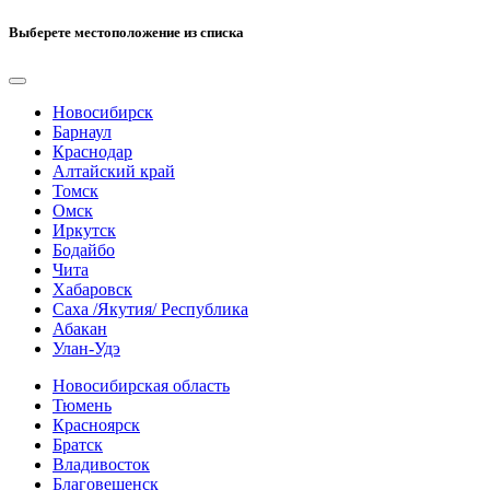
Выберете местоположение из списка
Новосибирск
Барнаул
Краснодар
Алтайский край
Томск
Омск
Иркутск
Бодайбо
Чита
Хабаровск
Саха /Якутия/ Республика
Абакан
Улан-Удэ
Новосибирская область
Тюмень
Красноярск
Братск
Владивосток
Благовещенск