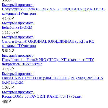
3 900 ₽
Быстрый просмотр
Полуботинки iForm® ORIGINAL (ОРИДЖИНАЛ) с КП и КС
кожаные ПУ/нитрил
4 148 ₽
Быстрый просмотр
Бейсболка IFORM
1 115.08 ₽
Быстрый просмотр
Сапоги iForm® ORIGINAL (ОРИДЖИНАЛ) с КП и КС
кожаные ПУ/нитрил
5 612 ₽
Быстрый просмотр
Полуботинки iForm® PRO (ПРО) с КП текстиль с ТПУ
покрытием ЭВА/нитрил
4 148 ₽
Быстрый просмотр
Очки UNIVET™ 506UP (506U.03.03.00) (РС) Vanguard PLUS
(KN) IFORM
1 032 ₽
Быстрый просмотр
Каска СОМЗ-55 FAVORIT RAPID (75717) белая
488 ₽